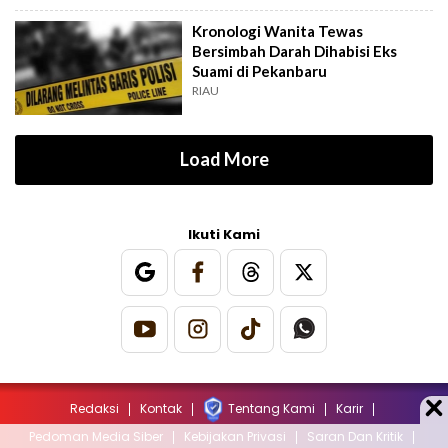
Kronologi Wanita Tewas
Bersimbah Darah Dihabisi Eks
Suami di Pekanbaru
RIAU
Load More
Ikuti Kami
Redaksi
Kontak
Tentang Kami
Karir
Pedoman Media Siber
Kebijakan Privasi
Saran Dan Kritik