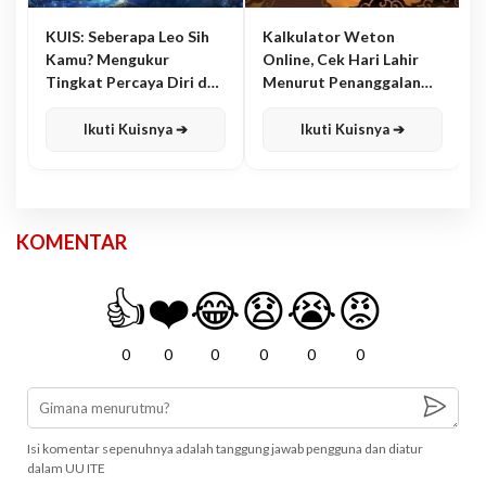
KUIS: Seberapa Leo Sih
Kalkulator Weton
Kamu? Mengukur
Online, Cek Hari Lahir
Tingkat Percaya Diri dan
Menurut Penanggalan
Karisma
Jawa
Ikuti Kuisnya ➔
Ikuti Kuisnya ➔
KOMENTAR
👍
❤️
😂
😧
😭
😡
0
0
0
0
0
0
Isi komentar sepenuhnya adalah tanggung jawab pengguna dan diatur
dalam UU ITE