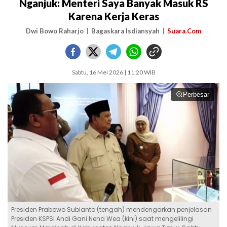
Nganjuk: Menteri Saya Banyak Masuk RS
Karena Kerja Keras
Dwi Bowo Raharjo
Bagaskara Isdiansyah
Suara.Com
Sabtu, 16 Mei 2026 | 11:20 WIB
Perbesar
Presiden Prabowo Subianto (tengah) mendengarkan penjelasan
Presiden KSPSI Andi Gani Nena Wea (kini) saat mengelilingi