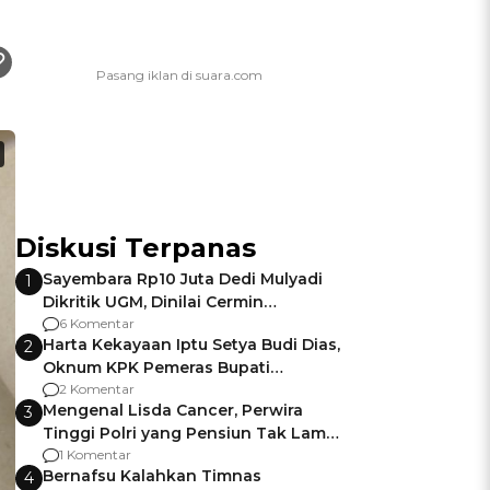
Diskusi Terpanas
Sayembara Rp10 Juta Dedi Mulyadi
1
Dikritik UGM, Dinilai Cermin
Gagalnya Negara Jamin Keamanan
6 Komentar
Harta Kekayaan Iptu Setya Budi Dias,
2
Oknum KPK Pemeras Bupati
Pemalang
2 Komentar
Mengenal Lisda Cancer, Perwira
3
Tinggi Polri yang Pensiun Tak Lama
Usai Jadi Brigjen
1 Komentar
Bernafsu Kalahkan Timnas
4