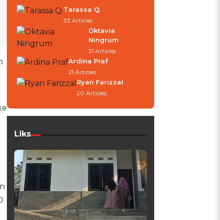
Tarassa Q.
33 Articles
Oktavia
Ningrum
31 Articles
m
Ardina Praf
21 Articles
Ryan Farizzal
20 Articles
ke
Liks
an
D