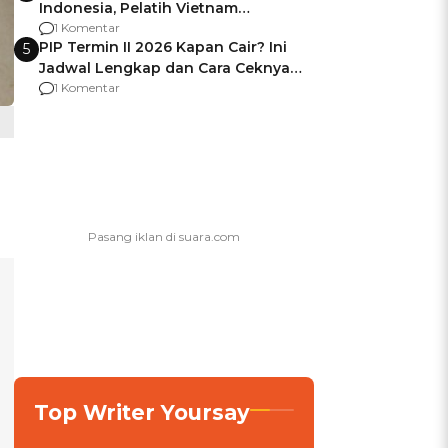
Indonesia, Pelatih Vietnam
Berencana Pakai Jimat di Pakansari
1 Komentar
PIP Termin II 2026 Kapan Cair? Ini
5
Jadwal Lengkap dan Cara Ceknya
agar Dana Tidak Hangus!
1 Komentar
Top Writer Yoursay