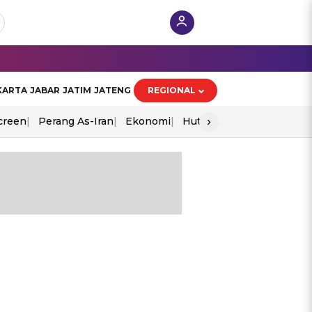
KARTA
JABAR
JATIM
JATENG
REGIONAL
›
creen
Perang As-Iran
Ekonomi
Hut Ri