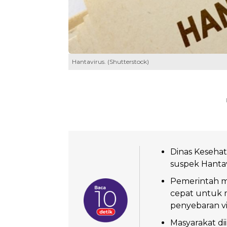
Hantavirus. (Shutterstock)
Dinas Kesehat
suspek Hantav
Pemerintah me
cepat untuk 
penyebaran vi
Masyarakat di