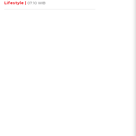
Lifestyle |
07:10 WIB