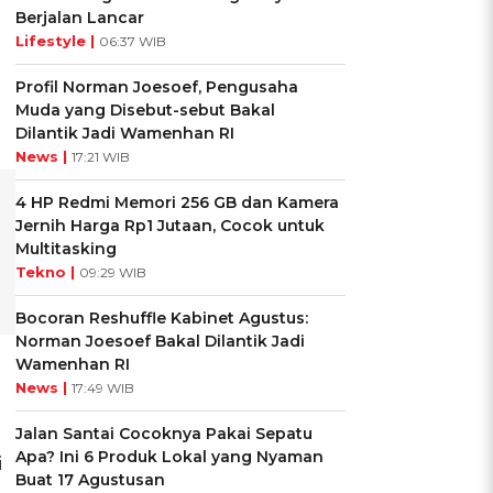
Berjalan Lancar
Lifestyle |
06:37 WIB
Profil Norman Joesoef, Pengusaha
Muda yang Disebut-sebut Bakal
Dilantik Jadi Wamenhan RI
News |
17:21 WIB
4 HP Redmi Memori 256 GB dan Kamera
Jernih Harga Rp1 Jutaan, Cocok untuk
Multitasking
Tekno |
09:29 WIB
Bocoran Reshuffle Kabinet Agustus:
Norman Joesoef Bakal Dilantik Jadi
a
Wamenhan RI
News |
17:49 WIB
Jalan Santai Cocoknya Pakai Sepatu
Apa? Ini 6 Produk Lokal yang Nyaman
i
Buat 17 Agustusan