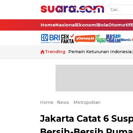
Home
Nasional
Ekonomi
Bola
Otomotif
Trending
Pemain Keturunan Indonesia
Home
News
Metropolitan
Jakarta Catat 6 Sus
Bersih-Bersih Ruma