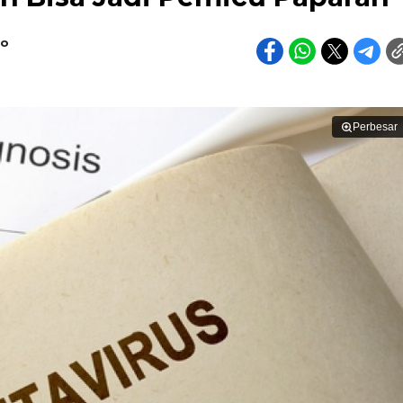
do
Perbesar