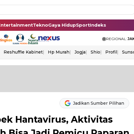
Entertainment
Tekno
Gaya Hidup
Sport
Indeks
REGIONAL:
JA
Reshuffle Kabinet
Hp Murah
Jogja
Shio
Profil
Suns
Jadikan Sumber Pilihan
pek Hantavirus, Aktivitas
h Bisa Jadi Pemicu Paparan