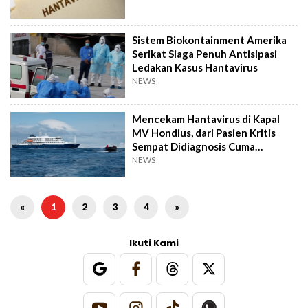
Sistem Biokontainment Amerika
Serikat Siaga Penuh Antisipasi
Ledakan Kasus Hantavirus
NEWS
Mencekam Hantavirus di Kapal
MV Hondius, dari Pasien Kritis
Sempat Didiagnosis Cuma
Mengalami Stres
NEWS
«
1
2
3
4
»
Ikuti Kami