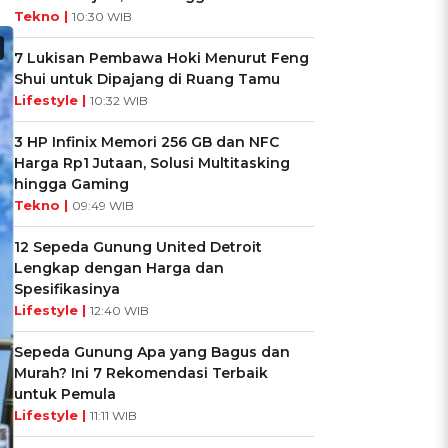
Tekno |
10:30 WIB
7 Lukisan Pembawa Hoki Menurut Feng
Shui untuk Dipajang di Ruang Tamu
Lifestyle |
10:32 WIB
3 HP Infinix Memori 256 GB dan NFC
Harga Rp1 Jutaan, Solusi Multitasking
hingga Gaming
Tekno |
09:49 WIB
12 Sepeda Gunung United Detroit
Lengkap dengan Harga dan
Spesifikasinya
Lifestyle |
12:40 WIB
Sepeda Gunung Apa yang Bagus dan
Murah? Ini 7 Rekomendasi Terbaik
untuk Pemula
Lifestyle |
11:11 WIB