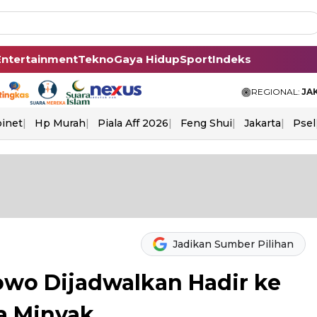
Entertainment
Tekno
Gaya Hidup
Sport
Indeks
REGIONAL:
JA
binet
Hp Murah
Piala Aff 2026
Feng Shui
Jakarta
Psel
Jadikan Sumber Pilihan
bowo Dijadwalkan Hadir ke
a Minyak