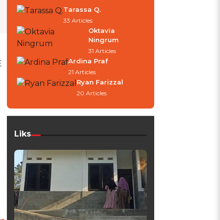
Tarassa Q.
33 Articles
Oktavia
Ningrum
31 Articles
Ardina Praf
E
21 Articles
Ryan Farizzal
20 Articles
Liks