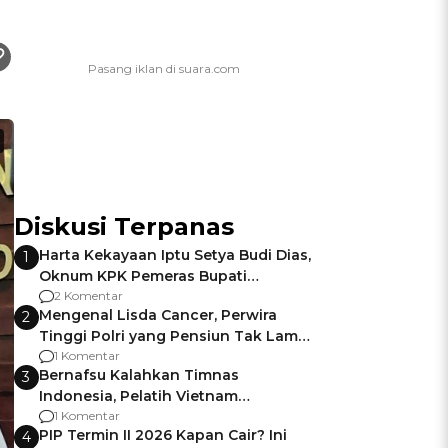
Diskusi Terpanas
Harta Kekayaan Iptu Setya Budi Dias,
1
Oknum KPK Pemeras Bupati
Pemalang
2 Komentar
Mengenal Lisda Cancer, Perwira
2
Tinggi Polri yang Pensiun Tak Lama
Usai Jadi Brigjen
1 Komentar
Bernafsu Kalahkan Timnas
3
Indonesia, Pelatih Vietnam
Berencana Pakai Jimat di Pakansari
1 Komentar
PIP Termin II 2026 Kapan Cair? Ini
4