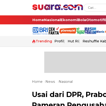
Home
Nasional
Ekonomi
Bola
Otomotif
Trending
Profil
Hut Ri
Reshuffle Ka
Home
News
Nasional
Usai dari DPR, Pra
Pameran Pengusah