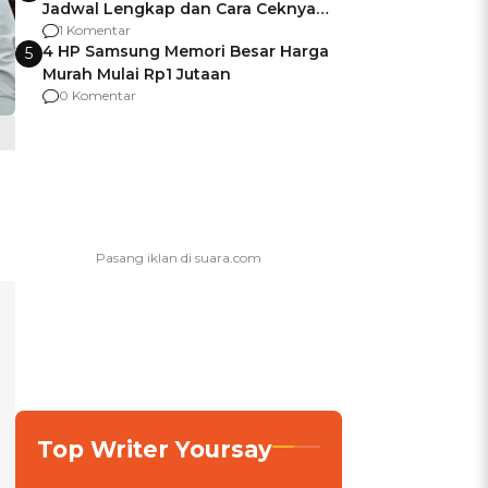
Jadwal Lengkap dan Cara Ceknya
agar Dana Tidak Hangus!
1 Komentar
4 HP Samsung Memori Besar Harga
5
Murah Mulai Rp1 Jutaan
0 Komentar
Top Writer Yoursay