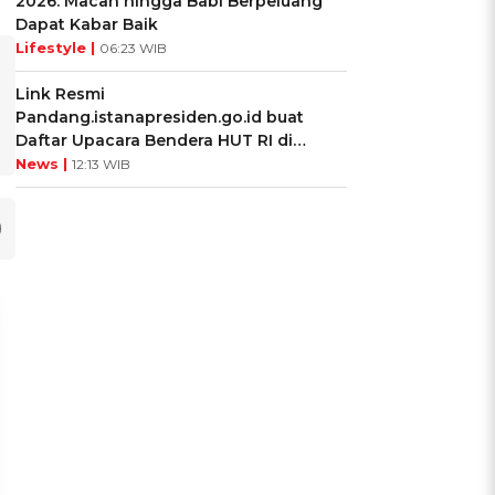
2026: Macan hingga Babi Berpeluang
Dapat Kabar Baik
Lifestyle |
06:23 WIB
Link Resmi
Pandang.istanapresiden.go.id buat
Daftar Upacara Bendera HUT RI di
Istana Negara
News |
12:13 WIB