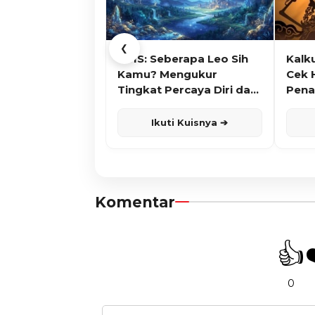
❮
KUIS: Seberapa Leo Sih
Kalk
Kamu? Mengukur
Cek 
Tingkat Percaya Diri dan
Pena
Karisma
Ikuti Kuisnya ➔
Komentar
👍
0