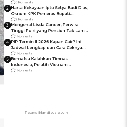
Gagalnya Negara Jamin Keamanan
6 Komentar
Harta Kekayaan Iptu Setya Budi Dias,
2
Oknum KPK Pemeras Bupati
Pemalang
2 Komentar
Mengenal Lisda Cancer, Perwira
3
Tinggi Polri yang Pensiun Tak Lama
Usai Jadi Brigjen
1 Komentar
PIP Termin II 2026 Kapan Cair? Ini
4
Jadwal Lengkap dan Cara Ceknya
agar Dana Tidak Hangus!
1 Komentar
Bernafsu Kalahkan Timnas
5
Indonesia, Pelatih Vietnam
Berencana Pakai Jimat di Pakansari
1 Komentar