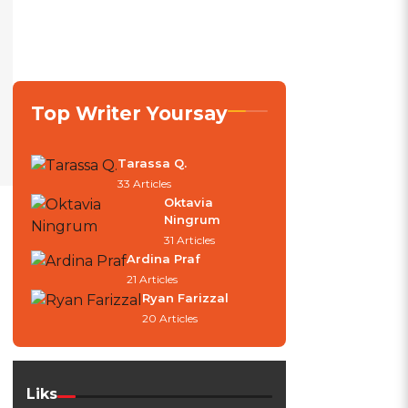
Top Writer Yoursay
Tarassa Q.
33 Articles
Oktavia
Ningrum
31 Articles
Ardina Praf
21 Articles
Ryan Farizzal
20 Articles
Liks