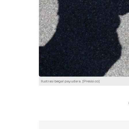
Ilustrasi begal payudara. [Presisi.co]