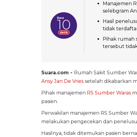
Manajemen R
selebgram Ans
Hasil penelus
tidak terdaft
Pihak rumah 
tersebut tida
Suara.com -
Rumah Sakit Sumber War
Ansy Jan De Vries
setelah dikabarkan 
Pihak manajemen
RS Sumber Waras
me
pasien.
Perwakilan manajemen RS Sumber War
melakukan pengecekan dan penelusura
Hasilnya, tidak ditemukan pasien berna