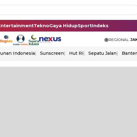
Entertainment
Tekno
Gaya Hidup
Sport
Indeks
REGIONAL:
JA
unan Indonesia
Sunscreen
Hut Ri
Sepatu Jalan
Bante