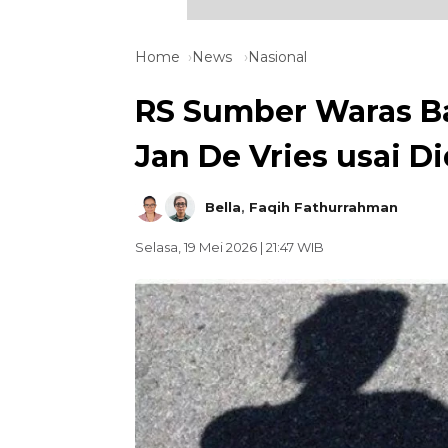
Home
News
Nasional
RS Sumber Waras B
Jan De Vries usai D
Bella
,
Faqih Fathurrahman
Selasa, 19 Mei 2026 | 21:47 WIB