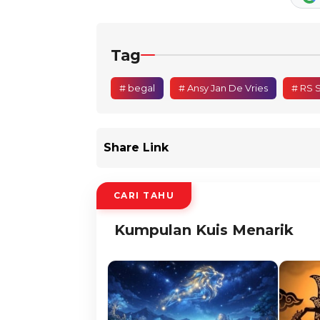
Tag
# begal
# Ansy Jan De Vries
# RS 
Share Link
CARI TAHU
Kumpulan Kuis Menarik