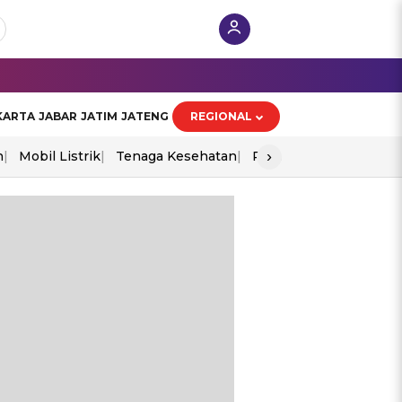
KARTA
JABAR
JATIM
JATENG
REGIONAL
›
n
Mobil Listrik
Tenaga Kesehatan
Perang As-Iran
Ekon