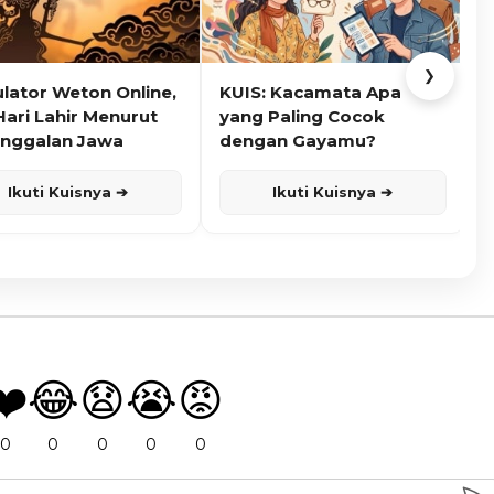
❯
ulator Weton Online,
KUIS: Kacamata Apa
K
Hari Lahir Menurut
yang Paling Cocok
nggalan Jawa
dengan Gayamu?
Ikuti Kuisnya ➔
Ikuti Kuisnya ➔
❤️
😂
😧
😭
😡
0
0
0
0
0