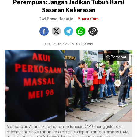
Perempuan: Jangan Jadikan Tubuh Kami
Sasaran Kekerasan
Dwi Bowo Raharjo
Suara.Com
Rabu, 20 Mei 2026 | 07:00 WIB
Perbesar
Massa dari Aliansi Perempuan Indonesia (API) menggelar aksi
memperingati 28 tahun Reformasi di depan kantor Komnas HAM,