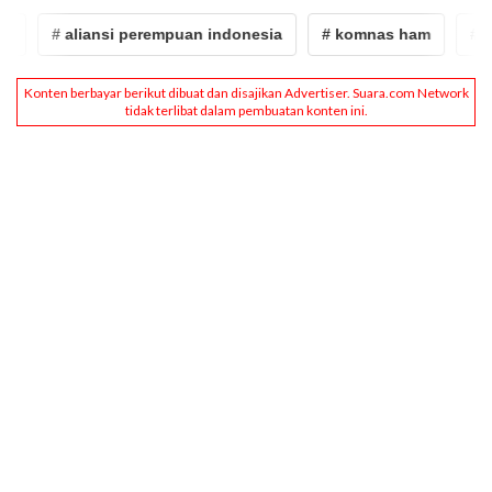
# aliansi perempuan indonesia
# komnas ham
# 28 