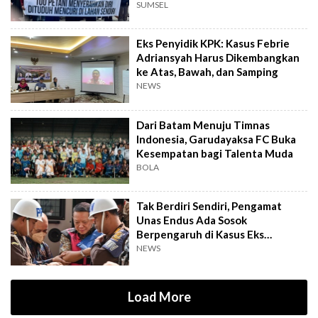
SUMSEL
Eks Penyidik KPK: Kasus Febrie
Adriansyah Harus Dikembangkan
ke Atas, Bawah, dan Samping
NEWS
Dari Batam Menuju Timnas
Indonesia, Garudayaksa FC Buka
Kesempatan bagi Talenta Muda
BOLA
Tak Berdiri Sendiri, Pengamat
Unas Endus Ada Sosok
Berpengaruh di Kasus Eks
Jampidsus
NEWS
Load More