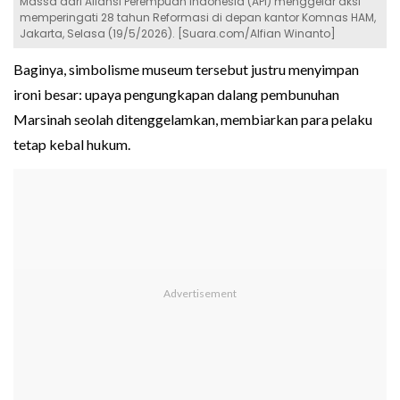
Massa dari Aliansi Perempuan Indonesia (API) menggelar aksi
memperingati 28 tahun Reformasi di depan kantor Komnas HAM,
Jakarta, Selasa (19/5/2026). [Suara.com/Alfian Winanto]
Baginya, simbolisme museum tersebut justru menyimpan
ironi besar: upaya pengungkapan dalang pembunuhan
Marsinah seolah ditenggelamkan, membiarkan para pelaku
tetap kebal hukum.