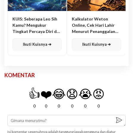
KUIS: Seberapa Leo Sih
Kalkulator Weton
Kamu? Mengukur
Online, Cek Hari Lahir
Tingkat Percaya Diri dan
Menurut Penanggalan
Karisma
Jawa
Ikuti Kuisnya ➔
Ikuti Kuisnya ➔
KOMENTAR
👍
❤️
😂
😧
😭
😡
0
0
0
0
0
0
Isi komentar sepenuhnya adalah tanggung jawab pengguna dan diatur