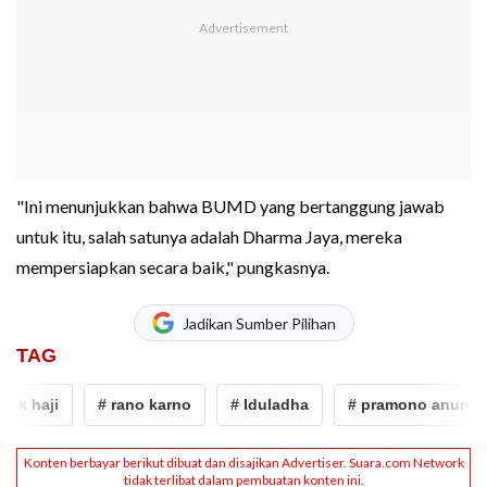
"Ini menunjukkan bahwa BUMD yang bertanggung jawab
untuk itu, salah satunya adalah Dharma Jaya, mereka
mempersiapkan secara baik," pungkasnya.
Jadikan Sumber Pilihan
TAG
 haji
# rano karno
# Iduladha
# pramono anung