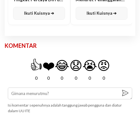
Karisma
Jawa
Ikuti Kuisnya ➔
Ikuti Kuisnya ➔
KOMENTAR
👍
❤️
😂
😧
😭
😡
0
0
0
0
0
0
Isi komentar sepenuhnya adalah tanggung jawab pengguna dan diatur
dalam UU ITE