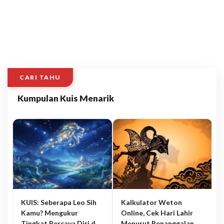
CARI TAHU
Kumpulan Kuis Menarik
KUIS: Seberapa Leo Sih
Kalkulator Weton
Kamu? Mengukur
Online, Cek Hari Lahir
Tingkat Percaya Diri dan
Menurut Penanggalan