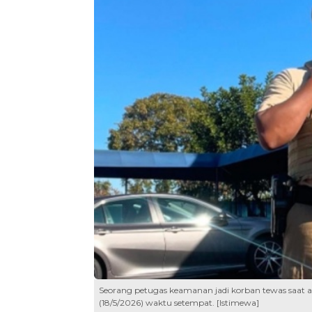
Seorang petugas keamanan jadi korban tewas saat aks
(18/5/2026) waktu setempat. [Istimewa]