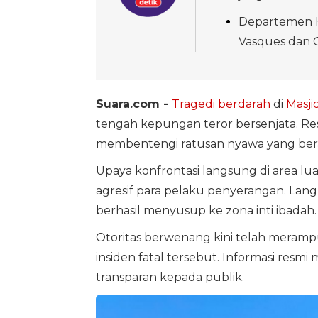
Departemen H
Vasques dan C
Suara.com -
Tragedi berdarah
di
Masji
tengah kepungan teror bersenjata. Res
membentengi ratusan nyawa yang be
Upaya konfrontasi langsung di area l
agresif para pelaku penyerangan. Lang
berhasil menyusup ke zona inti ibadah.
Otoritas berwenang kini telah merampu
insiden fatal tersebut. Informasi resm
transparan kepada publik.