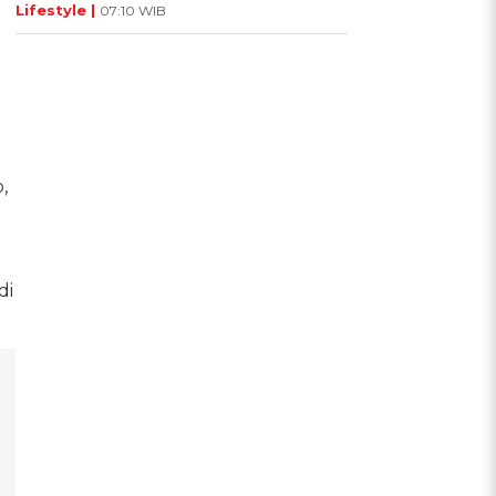
Lifestyle |
07:10 WIB
,
di