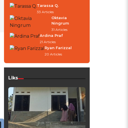
Tarassa Q.
33 Articles
Oktavia
Ningrum
31 Articles
Ardina Praf
21 Articles
Ryan Farizzal
20 Articles
Liks
k