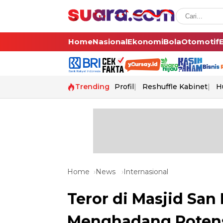
Home
Nasional
Ekonomi
Bola
Otomotif
Trending
Profil
Reshuffle Kabinet
H
Home
News
Internasional
Teror di Masjid San
Menghadang Potens