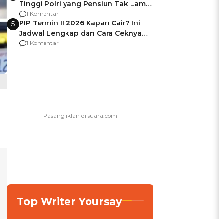
Tinggi Polri yang Pensiun Tak Lama
Usai Jadi Brigjen
1 Komentar
PIP Termin II 2026 Kapan Cair? Ini
5
Jadwal Lengkap dan Cara Ceknya
agar Dana Tidak Hangus!
1 Komentar
Top Writer Yoursay