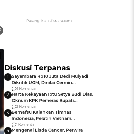
Diskusi Terpanas
Sayembara Rp10 Juta Dedi Mulyadi
1
Dikritik UGM, Dinilai Cermin
Gagalnya Negara Jamin Keamanan
6 Komentar
Harta Kekayaan Iptu Setya Budi Dias,
2
Oknum KPK Pemeras Bupati
Pemalang
2 Komentar
Bernafsu Kalahkan Timnas
3
Indonesia, Pelatih Vietnam
Berencana Pakai Jimat di Pakansari
1 Komentar
Mengenal Lisda Cancer, Perwira
4