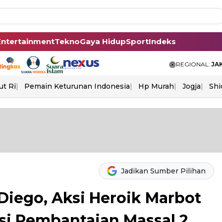
Entertainment
Tekno
Gaya Hidup
Sport
Indeks
REGIONAL:
JA
ut Ri
Pemain Keturunan Indonesia
Hp Murah
Jogja
Shi
Jadikan Sumber Pilihan
 Diego, Aksi Heroik Marbot
i Pembantaian Massal 2