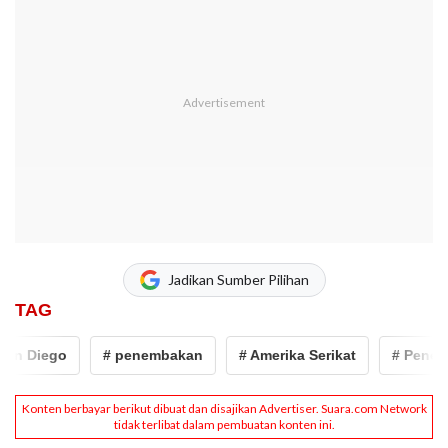
Jadikan Sumber Pilihan
TAG
 Diego
# penembakan
# Amerika Serikat
# Penembak