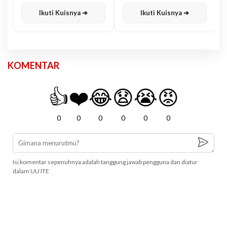
Karisma
Jawa
Ikuti Kuisnya ➔
Ikuti Kuisnya ➔
KOMENTAR
👍
❤️
😂
😧
😭
😡
0
0
0
0
0
0
Isi komentar sepenuhnya adalah tanggung jawab pengguna dan diatur
dalam UU ITE