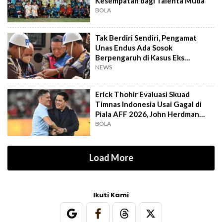
Kesempatan bagi Talenta Muda
BOLA
Tak Berdiri Sendiri, Pengamat
Unas Endus Ada Sosok
Berpengaruh di Kasus Eks
Jampidsus
NEWS
Erick Thohir Evaluasi Skuad
Timnas Indonesia Usai Gagal di
Piala AFF 2026, John Herdman
Out?
BOLA
Load More
Ikuti Kami