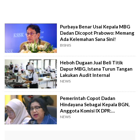
Purbaya Benar Usai Kepala MBG
Dadan Dicopot Prabowo: Memang
Ada Kelemahan Sana Sini!
BISNIS
Heboh Dugaan Jual Beli Titik
Dapur MBG, Istana Turun Tangan
Lakukan Audit Internal
NEWS
Pemerintah Copot Dadan
Hindayana Sebagai Kepala BGN,
Anggota Komisi IX DPR:
Pergantian Yang Wajar
NEWS