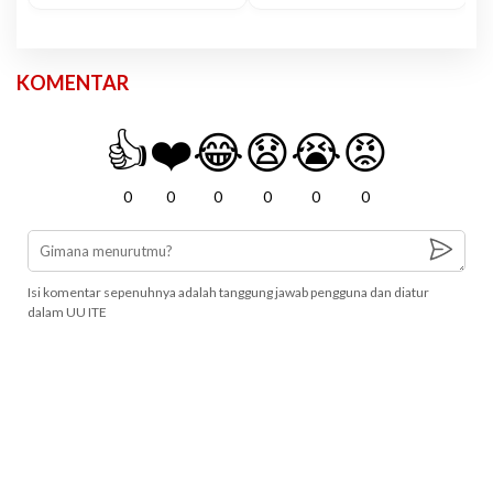
KOMENTAR
👍
❤️
😂
😧
😭
😡
0
0
0
0
0
0
Isi komentar sepenuhnya adalah tanggung jawab pengguna dan diatur
dalam UU ITE