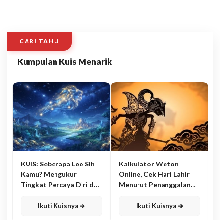
CARI TAHU
Kumpulan Kuis Menarik
KUIS: Seberapa Leo Sih
Kalkulator Weton
Kamu? Mengukur
Online, Cek Hari Lahir
Tingkat Percaya Diri dan
Menurut Penanggalan
Karisma
Jawa
Ikuti Kuisnya ➔
Ikuti Kuisnya ➔