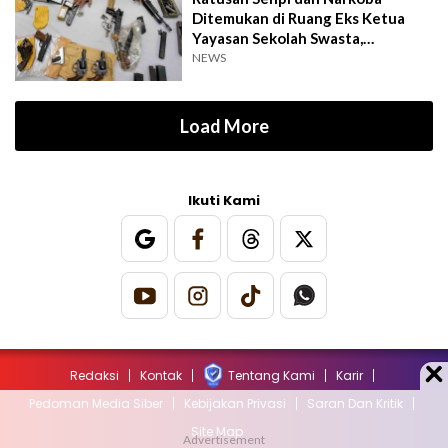
Ditemukan di Ruang Eks Ketua
Yayasan Sekolah Swasta,
Pengelola Buka Suara
NEWS
Load More
Ikuti Kami
Redaksi
Kontak
Tentang Kami
Karir
Pedoman Media Siber
Kebijakan Privasi
Saran Dan Kritik
Site Map