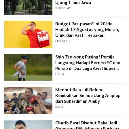
Ujung Timur Jawa
YOUR SAY
Budget Pas-pasan? Ini 20 Ide
Hadiah 17 Agustus yang Murah,
Unik, dan Pasti Terpakai!
LIFESTYLE
Shin Tae-yong Pusing! Persija
Langsung Hadapi Borneo FC dan
Persib di Dua Laga Awal Super
League
BOLA
Menhut Raja Juli Belum
Kembalikan Semua Uang Amplop
dari Suhardiman Amby
RIAU
Chatib Basri Disebut Bakal Jadi
Gubernur PFII, Menkeu Purbaya