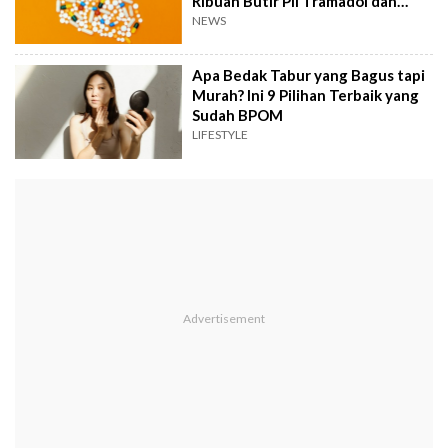
Ribuan Butir Pil Tramadol dan
Hexymer
NEWS
Apa Bedak Tabur yang Bagus tapi
Murah? Ini 9 Pilihan Terbaik yang
Sudah BPOM
LIFESTYLE