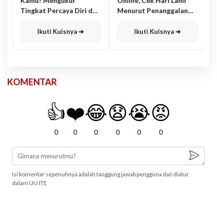
Kamu? Mengukur
Online, Cek Hari Lahir
Tingkat Percaya Diri dan
Menurut Penanggalan
Karisma
Jawa
Ikuti Kuisnya ➔
Ikuti Kuisnya ➔
KOMENTAR
👍
❤️
😂
😧
😭
😡
0
0
0
0
0
0
Isi komentar sepenuhnya adalah tanggung jawab pengguna dan diatur
dalam UU ITE