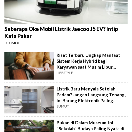
Seberapa Oke Mobil Listrik Jaecoo J5 EV? Intip
Kata Pakar
OTOMOTIF
Riset Terbaru Ungkap Manfaat
Sistem Kerja Hybrid bagi
Karyawan saat Musim Libur
Sekolah
LIFESTYLE
Listrik Baru Menyala Setelah
Padam? Jangan Langsung Tenang,
Ini Barang Elektronik Paling
Rawan Rusak
SUMUT
Bukan di Dalam Museum, Ini
"Sekolah" Budaya Paling Nyata di