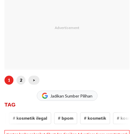
1
2
>
Jadikan Sumber Pilihan
TAG
# kosmetik ilegal
# bpom
# kosmetik
# kosmetik