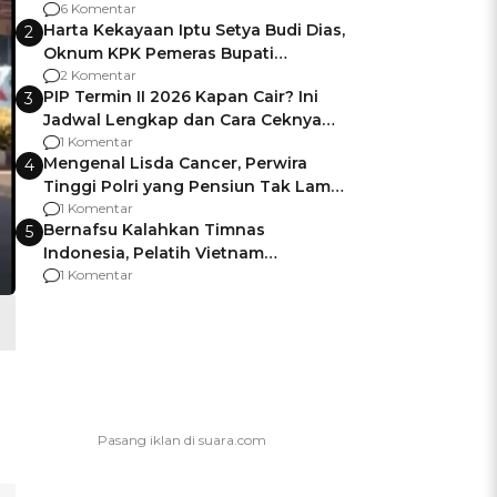
Gagalnya Negara Jamin Keamanan
6 Komentar
Harta Kekayaan Iptu Setya Budi Dias,
2
Oknum KPK Pemeras Bupati
Pemalang
2 Komentar
PIP Termin II 2026 Kapan Cair? Ini
3
Jadwal Lengkap dan Cara Ceknya
agar Dana Tidak Hangus!
1 Komentar
Mengenal Lisda Cancer, Perwira
4
Tinggi Polri yang Pensiun Tak Lama
Usai Jadi Brigjen
1 Komentar
Bernafsu Kalahkan Timnas
5
Indonesia, Pelatih Vietnam
Berencana Pakai Jimat di Pakansari
1 Komentar