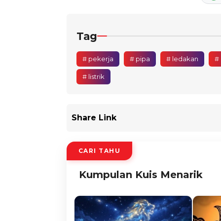
Tag
# pekerja
# pipa
# ledakan
#
# listrik
Share Link
CARI TAHU
Kumpulan Kuis Menarik