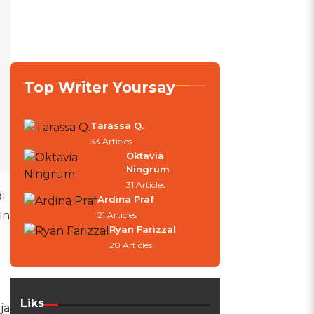
Top Writer Yoursay
Tarassa Q.
33 Articles
Oktavia
Ningrum
31 Articles
i
Ardina Praf
in
21 Articles
Ryan Farizzal
20 Articles
Liks
ja