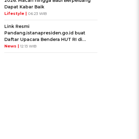
2026: Macan hingga Babi Berpeluang
Dapat Kabar Baik
Lifestyle |
06:23 WIB
Link Resmi
Pandang.istanapresiden.go.id buat
Daftar Upacara Bendera HUT RI di
Istana Negara
News |
12:13 WIB