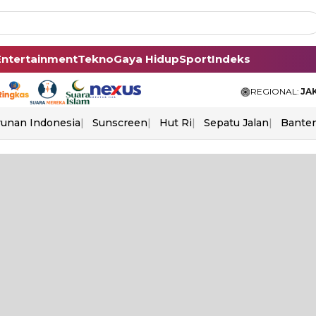
Entertainment
Tekno
Gaya Hidup
Sport
Indeks
REGIONAL:
JA
unan Indonesia
Sunscreen
Hut Ri
Sepatu Jalan
Bante