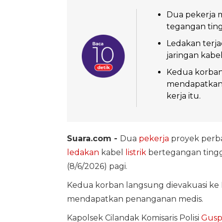
Dua pekerja m
tegangan tingg
Ledakan terjad
jaringan kabel 
Kedua korban
mendapatkan 
kerja itu.
Suara.com -
Dua
pekerja
proyek perb
ledakan
kabel
listrik
bertegangan tinggi
(8/6/2026) pagi.
Kedua korban langsung dievakuasi ke 
mendapatkan penanganan medis.
Kapolsek Cilandak Komisaris Polisi
Gusp