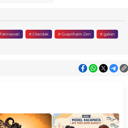
 Fatmawati
# Cilandak
# Gusprihatin Zen
# galian