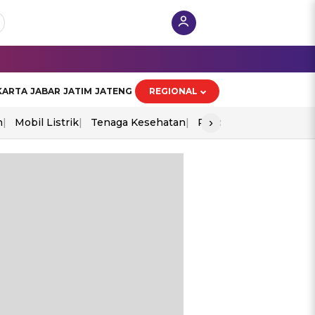
KARTA
JABAR
JATIM
JATENG
REGIONAL
›
n
Mobil Listrik
Tenaga Kesehatan
Piala Aff 2026
Ekono