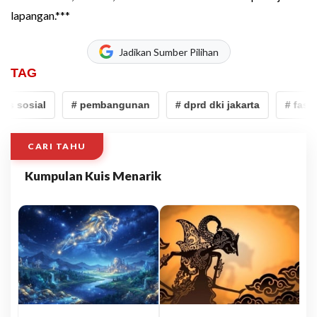
lapangan.***
Jadikan Sumber Pilihan
TAG
as sosial
# pembangunan
# dprd dki jakarta
# fasilit
CARI TAHU
Kumpulan Kuis Menarik