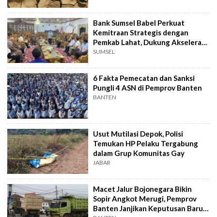
Bank Sumsel Babel Perkuat
Kemitraan Strategis dengan
Pemkab Lahat, Dukung Akselerasi
Ekonomi Daerah
SUMSEL
6 Fakta Pemecatan dan Sanksi
Pungli 4 ASN di Pemprov Banten
BANTEN
Usut Mutilasi Depok, Polisi
Temukan HP Pelaku Tergabung
dalam Grup Komunitas Gay
JABAR
Macet Jalur Bojonegara Bikin
Sopir Angkot Merugi, Pemprov
Banten Janjikan Keputusan Baru 4