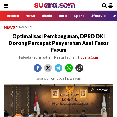
Indeks
News
Bisnis
Bola
Sport
Lifestyle
En
NEWS
/
NASIONAL
Optimalisasi Pembangunan, DPRD DKI
Dorong Percepat Penyerahan Aset Fasos
Fasum
Fabiola Febrinastri
Restu Fadilah
Suara.Com
Selasa, 09 Juni 2026 | 13:36 WIB
Perbesar