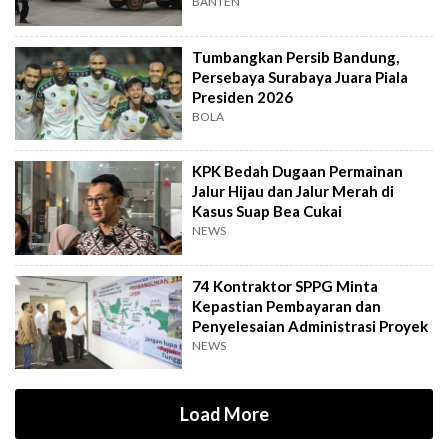
Hari Lagi
BANTEN
Tumbangkan Persib Bandung,
Persebaya Surabaya Juara Piala
Presiden 2026
BOLA
KPK Bedah Dugaan Permainan
Jalur Hijau dan Jalur Merah di
Kasus Suap Bea Cukai
NEWS
74 Kontraktor SPPG Minta
Kepastian Pembayaran dan
Penyelesaian Administrasi Proyek
NEWS
Load More