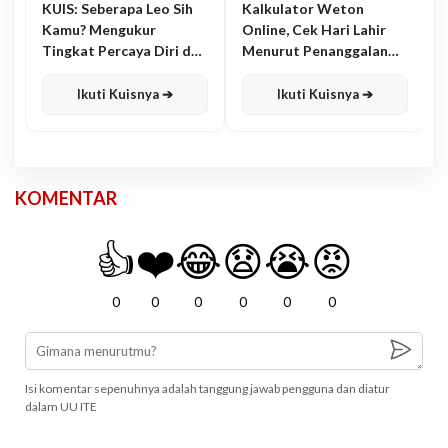
KUIS: Seberapa Leo Sih
Kalkulator Weton
Kamu? Mengukur
Online, Cek Hari Lahir
Tingkat Percaya Diri dan
Menurut Penanggalan
Karisma
Jawa
Ikuti Kuisnya ➔
Ikuti Kuisnya ➔
KOMENTAR
👍
❤️
😂
😧
😭
😡
0
0
0
0
0
0
Isi komentar sepenuhnya adalah tanggung jawab pengguna dan diatur
dalam UU ITE