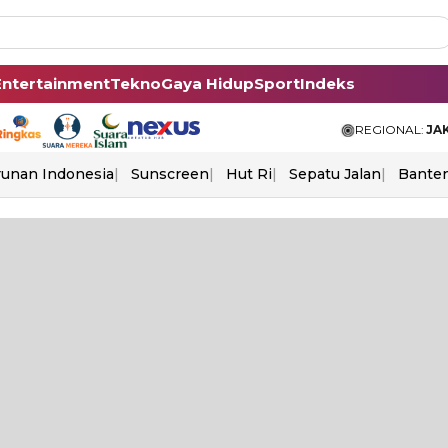
Entertainment
Tekno
Gaya Hidup
Sport
Indeks
REGIONAL:
JA
unan Indonesia
Sunscreen
Hut Ri
Sepatu Jalan
Bante