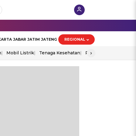
KARTA
JABAR
JATIM
JATENG
REGIONAL
›
n
Mobil Listrik
Tenaga Kesehatan
Perang As-Iran
Ekon