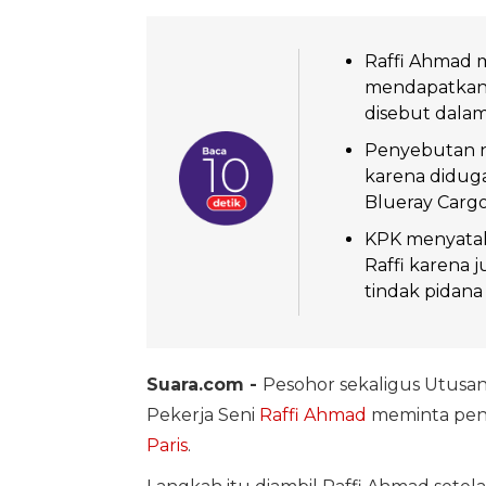
Raffi Ahmad 
mendapatkan
disebut dalam
Penyebutan na
karena didug
Blueray Cargo
KPK menyata
Raffi karena j
tindak pidan
Suara.com -
Pesohor sekaligus Utusa
Pekerja Seni
Raffi Ahmad
meminta pen
Paris
.