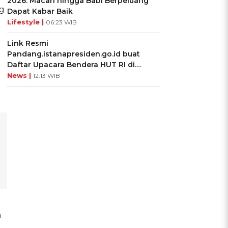
2026: Macan hingga Babi Berpeluang
ng
Dapat Kabar Baik
Lifestyle |
06:23 WIB
Link Resmi
Pandang.istanapresiden.go.id buat
Daftar Upacara Bendera HUT RI di
Istana Negara
News |
12:13 WIB
a