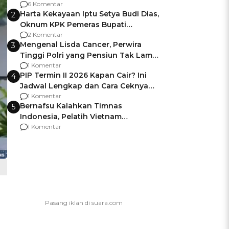
Gagalnya Negara Jamin Keamanan
6 Komentar
Harta Kekayaan Iptu Setya Budi Dias,
2
Oknum KPK Pemeras Bupati
Pemalang
2 Komentar
Mengenal Lisda Cancer, Perwira
3
Tinggi Polri yang Pensiun Tak Lama
Usai Jadi Brigjen
1 Komentar
PIP Termin II 2026 Kapan Cair? Ini
4
Jadwal Lengkap dan Cara Ceknya
agar Dana Tidak Hangus!
1 Komentar
Bernafsu Kalahkan Timnas
5
Indonesia, Pelatih Vietnam
Berencana Pakai Jimat di Pakansari
1 Komentar