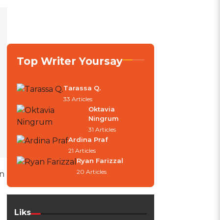
Top Writer Yoursay
Tarassa Q.
33 Articles
Oktavia
Ningrum
31 Articles
Ardina Praf
21 Articles
Ryan Farizzal
20 Articles
n
Liks