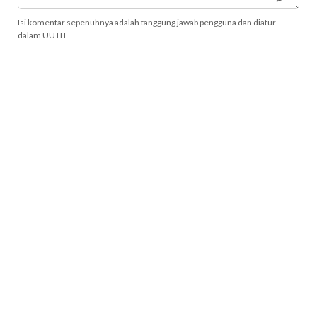
Isi komentar sepenuhnya adalah tanggung jawab pengguna dan diatur
dalam UU ITE