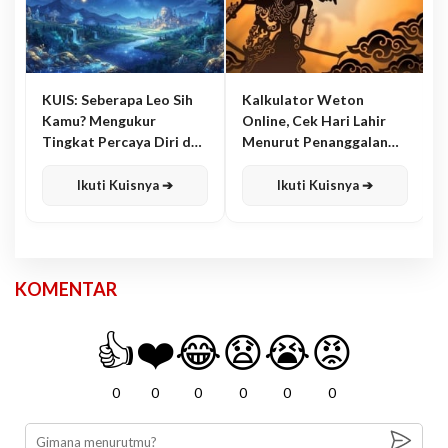
KUIS: Seberapa Leo Sih
Kalkulator Weton
Kamu? Mengukur
Online, Cek Hari Lahir
Tingkat Percaya Diri dan
Menurut Penanggalan
Karisma
Jawa
Ikuti Kuisnya ➔
Ikuti Kuisnya ➔
KOMENTAR
👍
❤️
😂
😧
😭
😡
0
0
0
0
0
0