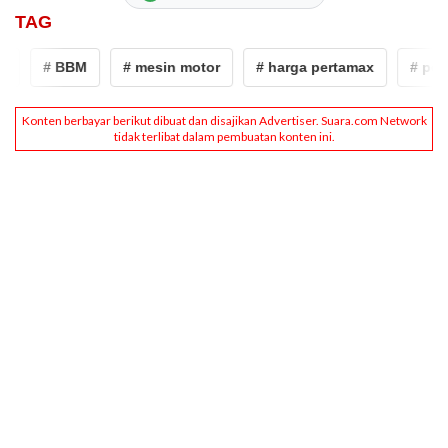
TAG
# BBM
# mesin motor
# harga pertamax
# perta