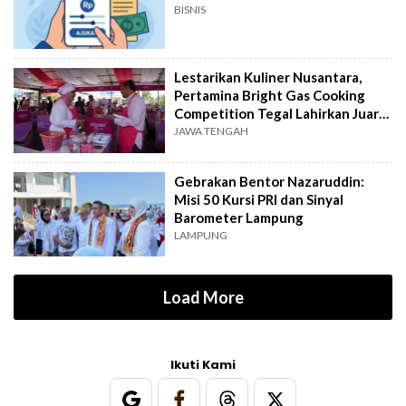
BISNIS
Lestarikan Kuliner Nusantara,
Pertamina Bright Gas Cooking
Competition Tegal Lahirkan Juara
Baru
JAWA TENGAH
Gebrakan Bentor Nazaruddin:
Misi 50 Kursi PRI dan Sinyal
Barometer Lampung
LAMPUNG
Load More
Ikuti Kami