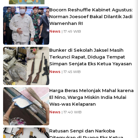
Bocorn Reshuffle Kabinet Agustus:
Norman Joesoef Bakal Dilantik Jadi
Wamenhan RI
News
| 17:49 WIB
Bunker di Sekolah Jaksel Masih
Terkunci Rapat, Diduga Tempat
Simpan Senjata Eks Ketua Yayasan
News
| 17:45 WIB
Harga Beras Melonjak Mahal karena
El Nino, Warga Miskin India Mulai
Was-was Kelaparan
News
| 17:40 WIB
Ratusan Senpi dan Narkoba
Ditemukan di Ruang Eks Ketua