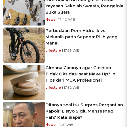
Yayasan Sekolah Swasta, Pengelola
Buka Suara
News
| 17:40 WIB
Perbedaan Rem Hidrolik vs
Mekanik pada Sepeda: Pilih yang
Mana?
Lifestyle
| 17:39 WIB
Gimana Caranya agar Cushion
Tidak Oksidasi saat Make Up? Ini
Tips dari MUA Profesional
Lifestyle
| 17:32 WIB
Ditanya soal Isu Surpres Pergantian
Kapolri Listyo Sigit, Mensesneg:
Hah? Kata Siapa?
News
| 17:31 WIB