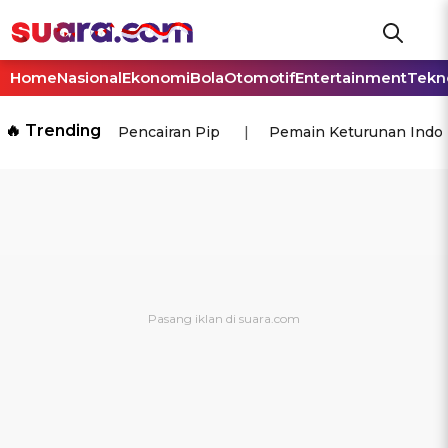
Home
Nasional
Ekonomi
Bola
Otomotif
Entertainment
Tekn
🔥 Trending
Pencairan Pip
Pemain Keturunan Indo