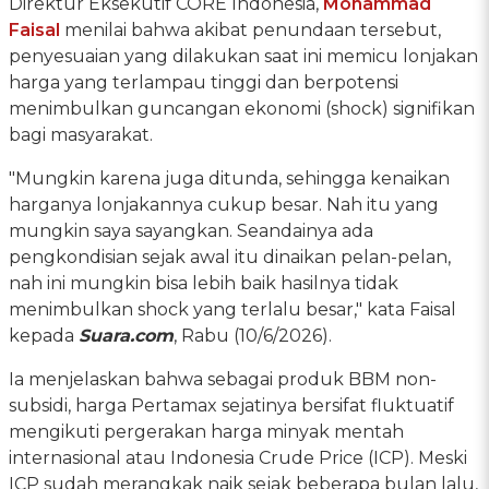
Direktur Eksekutif CORE Indonesia,
Mohammad
Faisal
menilai bahwa akibat penundaan tersebut,
penyesuaian yang dilakukan saat ini memicu lonjakan
harga yang terlampau tinggi dan berpotensi
menimbulkan guncangan ekonomi (shock) signifikan
bagi masyarakat.
"Mungkin karena juga ditunda, sehingga kenaikan
harganya lonjakannya cukup besar. Nah itu yang
mungkin saya sayangkan. Seandainya ada
pengkondisian sejak awal itu dinaikan pelan-pelan,
nah ini mungkin bisa lebih baik hasilnya tidak
menimbulkan shock yang terlalu besar," kata Faisal
kepada
Suara.com
, Rabu (10/6/2026).
Ia menjelaskan bahwa sebagai produk BBM non-
subsidi, harga Pertamax sejatinya bersifat fluktuatif
mengikuti pergerakan harga minyak mentah
internasional atau Indonesia Crude Price (ICP). Meski
ICP sudah merangkak naik sejak beberapa bulan lalu,