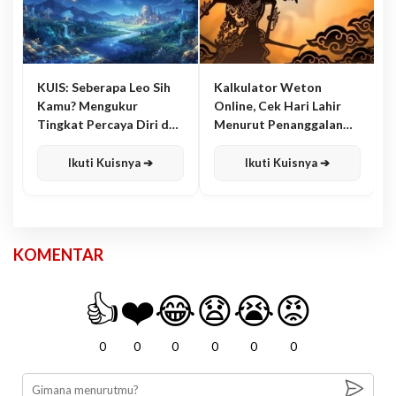
KUIS: Seberapa Leo Sih
Kalkulator Weton
Kamu? Mengukur
Online, Cek Hari Lahir
Tingkat Percaya Diri dan
Menurut Penanggalan
Karisma
Jawa
Ikuti Kuisnya ➔
Ikuti Kuisnya ➔
KOMENTAR
👍
❤️
😂
😧
😭
😡
0
0
0
0
0
0