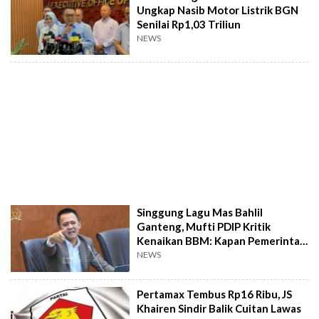
Ungkap Nasib Motor Listrik BGN
Senilai Rp1,03 Triliun
NEWS
Singgung Lagu Mas Bahlil
Ganteng, Mufti PDIP Kritik
Kenaikan BBM: Kapan Pemerintah
Memahami Rakyat?
NEWS
Pertamax Tembus Rp16 Ribu, JS
Khairen Sindir Balik Cuitan Lawas