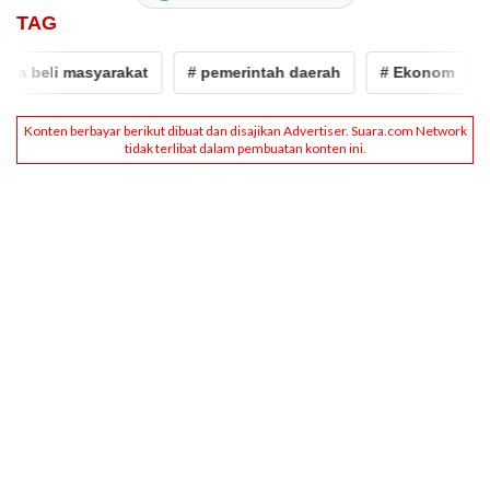
TAG
beli masyarakat
# pemerintah daerah
# Ekonom
# W