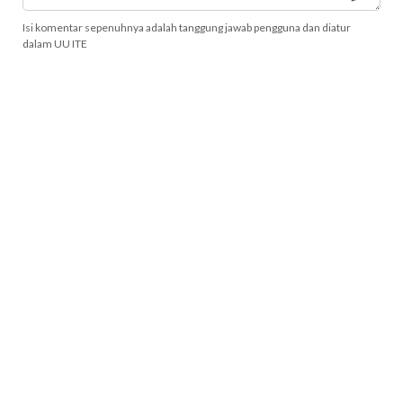
Isi komentar sepenuhnya adalah tanggung jawab pengguna dan diatur
dalam UU ITE