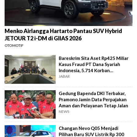
Menko Airlangga Hartarto Pantau SUV Hybrid
JETOUR T2 i-DM di GIIAS 2026
OTOMOTIF
Bareskrim Sita Aset Rp425 Miliar
Kasus Fraud PT Dana Syariah
Indonesia, 5.714 Korban
Terverifikasai
JABAR
Gedung Bapenda DKI Terbakar,
Pramono Jamin Data Perpajakan
Aman dan Pelayanan Tetap Jalan
NEWS
Changan Nevo Q05 Menjadi
Pilihan Baru SUV Listrik Rp 300