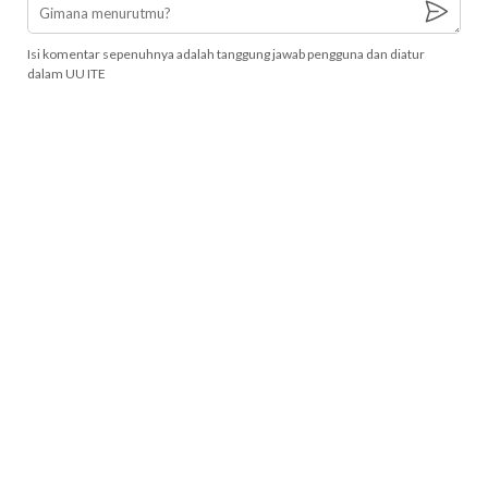
Isi komentar sepenuhnya adalah tanggung jawab pengguna dan diatur
dalam UU ITE