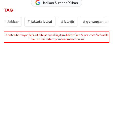
Jadikan Sumber Pilihan
TAG
# Jakbar
# jakarta barat
# banjir
# genangan air