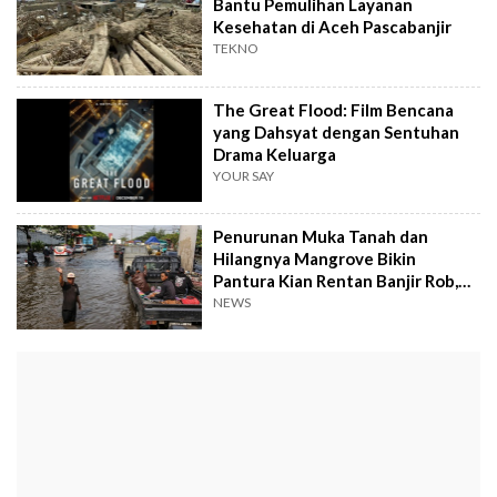
Bantu Pemulihan Layanan
Kesehatan di Aceh Pascabanjir
TEKNO
The Great Flood: Film Bencana
yang Dahsyat dengan Sentuhan
Drama Keluarga
YOUR SAY
Penurunan Muka Tanah dan
Hilangnya Mangrove Bikin
Pantura Kian Rentan Banjir Rob,
Adakah Solusinya?
NEWS