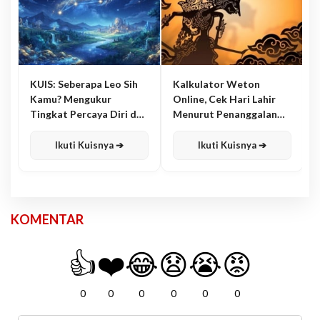
KUIS: Seberapa Leo Sih
Kalkulator Weton
Kamu? Mengukur
Online, Cek Hari Lahir
Tingkat Percaya Diri dan
Menurut Penanggalan
Karisma
Jawa
Ikuti Kuisnya ➔
Ikuti Kuisnya ➔
KOMENTAR
👍
❤️
😂
😧
😭
😡
0
0
0
0
0
0