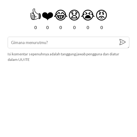
👍
❤️
😂
😧
😭
😡
0
0
0
0
0
0
Isi komentar sepenuhnya adalah tanggung jawab pengguna dan diatur
dalam UU ITE