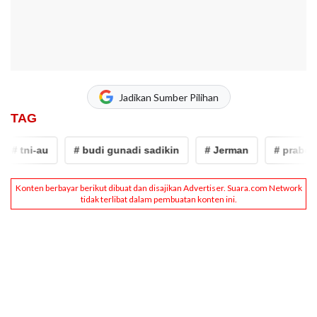
Jadikan Sumber Pilihan
TAG
 tni-au
# budi gunadi sadikin
# Jerman
# prabowo s