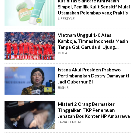
Rutinitas Skincare Kini Makin
Simpel, Pemilik Kulit Sensitif Mulai
Utamakan Pelembap yang Praktis
LIFESTYLE
Vietnam Unggul 1-0 Atas
Kamboja, Timnas Indonesia Masih
Tanpa Gol, Garuda di Ujung
Tanduk
BOLA
Istana Akui Presiden Prabowo
Pertimbangkan Destry Damayanti
Jadi Gubernur BI
BISNIS
Misteri 2 Orang Bermasker
Tinggalkan TKP Penemuan
Jenazah Bos Konter HP Ambarawa
JAWA TENGAH