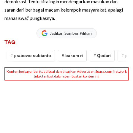
demokrasi. Tentu kita ingin mendengarkan masukan dan
saran dari berbagai macam kelompok masyarakat, apalagi
mahasiswa,” pungkasnya.
Jadikan Sumber Pilihan
TAG
# prabowo subianto
# bakom ri
# Qodari
# prab