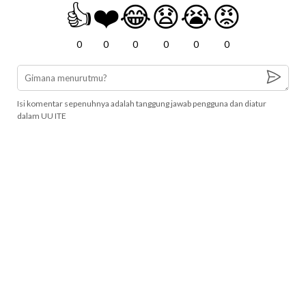
👍
❤️
😂
😧
😭
😡
0
0
0
0
0
0
Isi komentar sepenuhnya adalah tanggung jawab pengguna dan diatur
dalam UU ITE