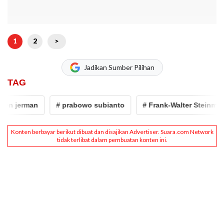
1
2
>
Jadikan Sumber Pilihan
TAG
en jerman
# prabowo subianto
# Frank-Walter Steinmeier