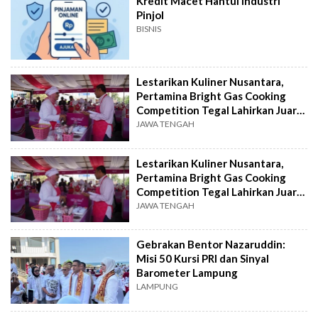
Kredit Macet Hantui Industri
Pinjol
BISNIS
Lestarikan Kuliner Nusantara,
Pertamina Bright Gas Cooking
Competition Tegal Lahirkan Juara
Baru
JAWA TENGAH
Lestarikan Kuliner Nusantara,
Pertamina Bright Gas Cooking
Competition Tegal Lahirkan Juara
Baru
JAWA TENGAH
Gebrakan Bentor Nazaruddin:
Misi 50 Kursi PRI dan Sinyal
Barometer Lampung
LAMPUNG