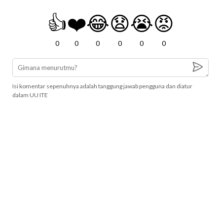
👍
❤️
😂
😧
😭
😡
0
0
0
0
0
0
Isi komentar sepenuhnya adalah tanggung jawab pengguna dan diatur
dalam UU ITE