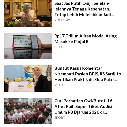
Saat Jas Putih Diuji: Selelah-
lelahnya Tenaga Kesehatan,
Tetap Lebih Melelahkan Jadi
Pasien
YOUR SAY
Rp17 Triliun Aliran Modal Asing
Masuk ke Pinjol RI
BISNIS
Buntut Kasus Komentar
Nirempati Pasien BPJS, RS Sardjito
Hentikan Praktik dr. Elda Putri
Rahard
VIDEO
Curi Perhatian Owi/Butet, 16
Atlet Raih Super Tiket Audisi
Umum PB Djarum 2026 di
Makassar
SPORT