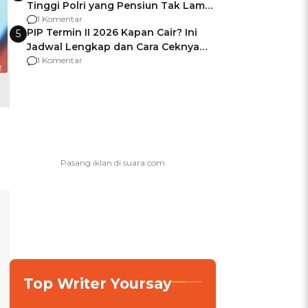
Tinggi Polri yang Pensiun Tak Lama
Usai Jadi Brigjen
1 Komentar
PIP Termin II 2026 Kapan Cair? Ini
5
Jadwal Lengkap dan Cara Ceknya
agar Dana Tidak Hangus!
1 Komentar
Top Writer Yoursay