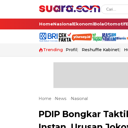
Home
Nasional
Ekonomi
Bola
Otomotif
Trending
Profil
Reshuffle Kabinet
H
Home
News
Nasional
PDIP Bongkar Taktik
Instan, Urusan Joko