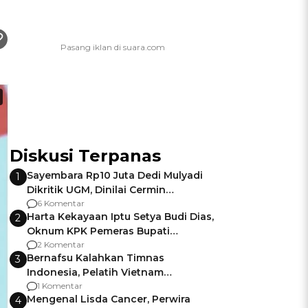
Diskusi Terpanas
Sayembara Rp10 Juta Dedi Mulyadi
1
Dikritik UGM, Dinilai Cermin
Gagalnya Negara Jamin Keamanan
6 Komentar
Harta Kekayaan Iptu Setya Budi Dias,
2
Oknum KPK Pemeras Bupati
Pemalang
2 Komentar
Bernafsu Kalahkan Timnas
3
Indonesia, Pelatih Vietnam
Berencana Pakai Jimat di Pakansari
1 Komentar
Mengenal Lisda Cancer, Perwira
4