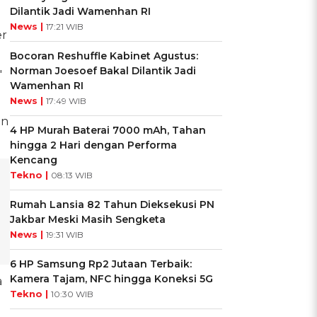
Dilantik Jadi Wamenhan RI
News |
17:21 WIB
er
Bocoran Reshuffle Kabinet Agustus:
Norman Joesoef Bakal Dilantik Jadi
"
Wamenhan RI
News |
17:49 WIB
in
4 HP Murah Baterai 7000 mAh, Tahan
hingga 2 Hari dengan Performa
Kencang
Tekno |
08:13 WIB
Rumah Lansia 82 Tahun Dieksekusi PN
Jakbar Meski Masih Sengketa
News |
19:31 WIB
6 HP Samsung Rp2 Jutaan Terbaik:
Kamera Tajam, NFC hingga Koneksi 5G
a
Tekno |
10:30 WIB