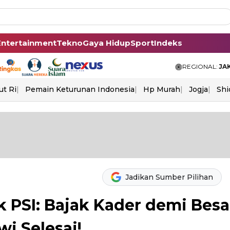
Entertainment
Tekno
Gaya Hidup
Sport
Indeks
REGIONAL:
JA
ut Ri
Pemain Keturunan Indonesia
Hp Murah
Jogja
Shi
Jadikan Sumber Pilihan
 PSI: Bajak Kader demi Besa
wi Selesai!