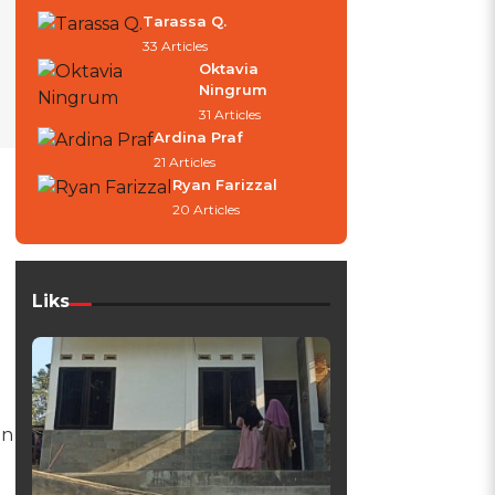
Tarassa Q.
33 Articles
Oktavia
Ningrum
31 Articles
Ardina Praf
21 Articles
Ryan Farizzal
20 Articles
Liks
un