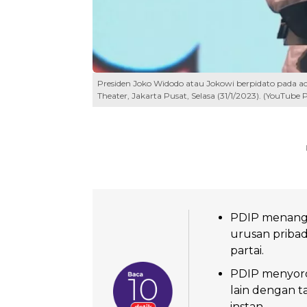
Presiden Joko Widodo atau Jokowi berpidato pada aca
Theater, Jakarta Pusat, Selasa (31/1/2023). (YouTube P
PDIP menangg
urusan pribad
partai.
PDIP menyorot
lain dengan t
instan.