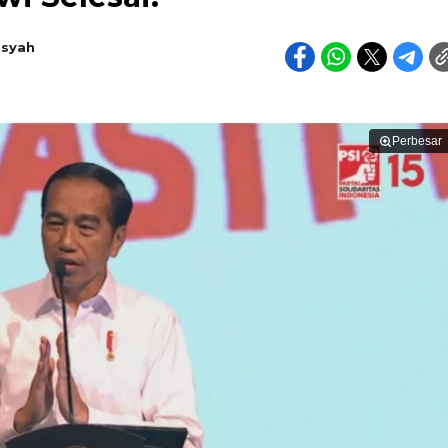
nsyah
Perbesar