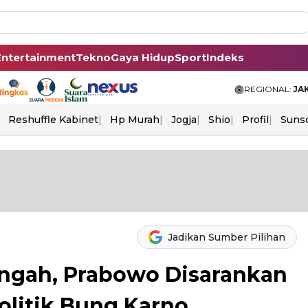
Entertainment
Tekno
Gaya Hidup
Sport
Indeks
REGIONAL:
JA
Reshuffle Kabinet
Hp Murah
Jogja
Shio
Profil
Suns
Jadikan Sumber Pilihan
ngah, Prabowo Disarankan
olitik Bung Karno