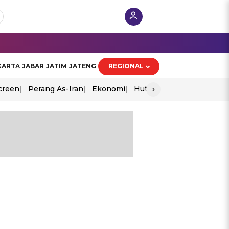
KARTA
JABAR
JATIM
JATENG
REGIONAL
›
creen
Perang As-Iran
Ekonomi
Hut Ri