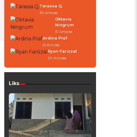
Tarassa Q.
33 Articles
Oktavia
Ningrum
31 Articles
Ardina Praf
21 Articles
Ryan Farizzal
20 Articles
Liks