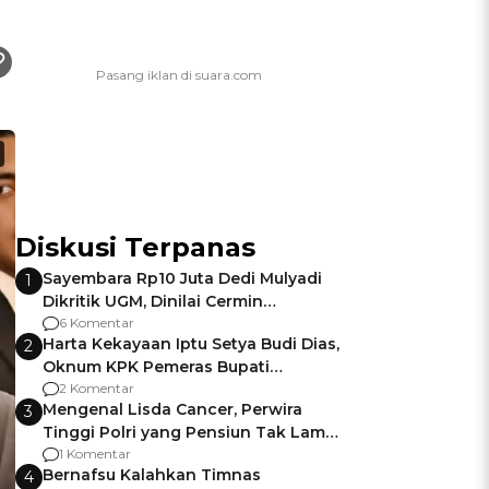
Diskusi Terpanas
Sayembara Rp10 Juta Dedi Mulyadi
1
Dikritik UGM, Dinilai Cermin
Gagalnya Negara Jamin Keamanan
6 Komentar
Harta Kekayaan Iptu Setya Budi Dias,
2
Oknum KPK Pemeras Bupati
Pemalang
2 Komentar
Mengenal Lisda Cancer, Perwira
3
Tinggi Polri yang Pensiun Tak Lama
Usai Jadi Brigjen
1 Komentar
Bernafsu Kalahkan Timnas
4