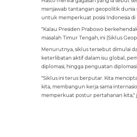
Hasto menilai gagasan yang ia sebut se
menjawab tantangan geopolitik dunia 
untuk memperkuat posisi Indonesia di
"Kalau Presiden Prabowo berkehendak 
masalah Timur Tengah, ini (Siklus Geopol
Menurutnya, siklus tersebut dimulai d
keterlibatan aktif dalam isu global, 
diplomasi, hingga penguatan diplomasi
"Siklus ini terus berputar. Kita menc
kita, membangun kerja sama internasion
memperkuat postur pertahanan kita," j