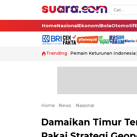
Home
Nasional
Ekonomi
Bola
Otomotif
Trending
Pemain Keturunan Indonesia
Home
News
Nasional
Damaikan Timur Te
Pakai Strategi Geop