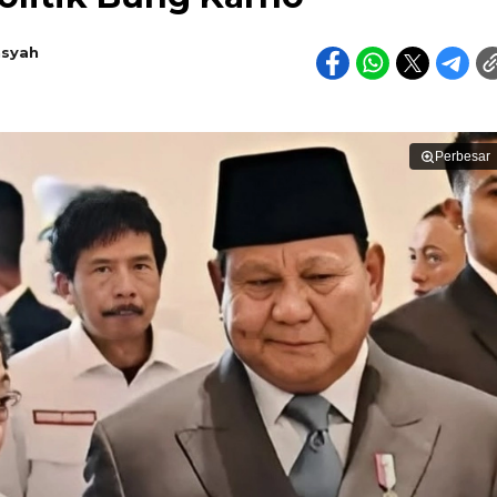
nsyah
Perbesar