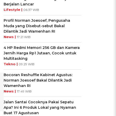
Berjalan Lancar
Lifestyle |
06:37 WIB
Profil Norman Joesoef, Pengusaha
Muda yang Disebut-sebut Bakal
Dilantik Jadi Wamenhan RI
News |
17:21 WIB
4 HP Redmi Memori 256 GB dan Kamera
Jernih Harga Rp1 Jutaan, Cocok untuk
Multitasking
Tekno |
09:29 WIB
Bocoran Reshuffle Kabinet Agustus:
Norman Joesoef Bakal Dilantik Jadi
Wamenhan RI
News |
17:49 WIB
Jalan Santai Cocoknya Pakai Sepatu
Apa? Ini 6 Produk Lokal yang Nyaman
Buat 17 Agustusan