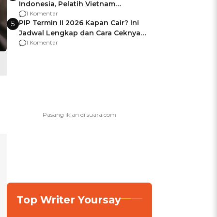
Indonesia, Pelatih Vietnam
Berencana Pakai Jimat di Pakansari
1 Komentar
PIP Termin II 2026 Kapan Cair? Ini
5
Jadwal Lengkap dan Cara Ceknya
agar Dana Tidak Hangus!
1 Komentar
Top Writer Yoursay