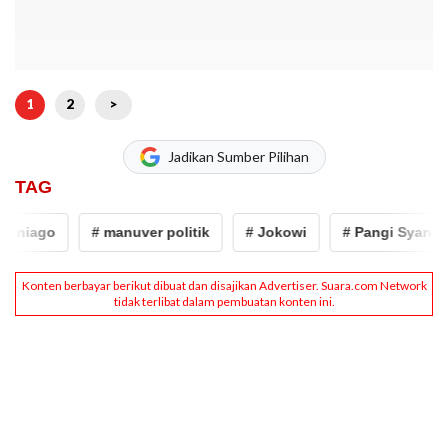
1
2
>
Jadikan Sumber Pilihan
TAG
aniago
# manuver politik
# Jokowi
# Pangi Syarwi C