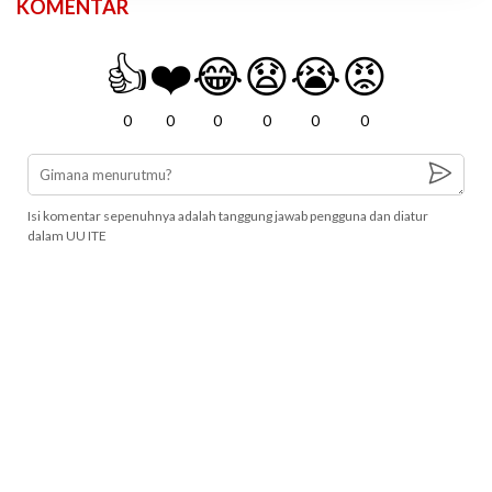
KOMENTAR
👍
❤️
😂
😧
😭
😡
0
0
0
0
0
0
Isi komentar sepenuhnya adalah tanggung jawab pengguna dan diatur
dalam UU ITE