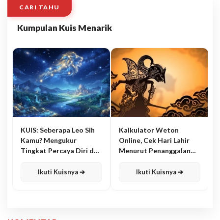
CARI TAHU
Kumpulan Kuis Menarik
KUIS: Seberapa Leo Sih
Kalkulator Weton
Kamu? Mengukur
Online, Cek Hari Lahir
Tingkat Percaya Diri dan
Menurut Penanggalan
Karisma
Jawa
Ikuti Kuisnya ➔
Ikuti Kuisnya ➔