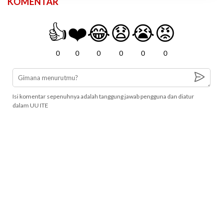
KOMENTAR
👍
❤️
😂
😧
😭
😡
0
0
0
0
0
0
Isi komentar sepenuhnya adalah tanggung jawab pengguna dan diatur
dalam UU ITE