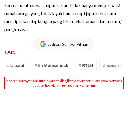
karena manfaatnya sangat besar. Tidak hanya memperbaiki
rumah warga yang tidak layak huni, tetapi juga membantu
menciptakan lingkungan yang lebih sehat, aman, dan tertata,"
pungkasnya.
Jadikan Sumber Pilihan
TAG
arta barat
# Iin Mutmainnah
# RTLH
# rumah tak lay