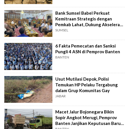
Bank Sumsel Babel Perkuat
Kemitraan Strategis dengan
Pemkab Lahat, Dukung Akselerasi
Ekonomi Daerah
SUMSEL
6 Fakta Pemecatan dan Sanksi
Pungli 4 ASN di Pemprov Banten
BANTEN
Usut Mutilasi Depok, Polisi
Temukan HP Pelaku Tergabung
dalam Grup Komunitas Gay
JABAR
Macet Jalur Bojonegara Bikin
Sopir Angkot Merugi, Pemprov
Banten Janjikan Keputusan Baru 4
BANTEN