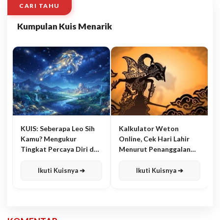
CARI TAHU
Kumpulan Kuis Menarik
KUIS: Seberapa Leo Sih
Kalkulator Weton
Kamu? Mengukur
Online, Cek Hari Lahir
Tingkat Percaya Diri dan
Menurut Penanggalan
Karisma
Jawa
Ikuti Kuisnya ➔
Ikuti Kuisnya ➔