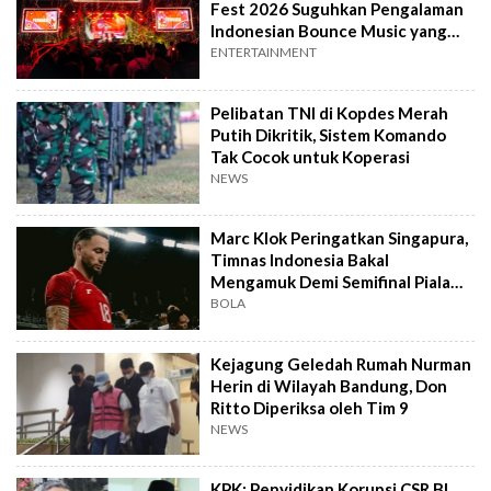
Fest 2026 Suguhkan Pengalaman
Indonesian Bounce Music yang
Berbeda
ENTERTAINMENT
Pelibatan TNI di Kopdes Merah
Putih Dikritik, Sistem Komando
Tak Cocok untuk Koperasi
NEWS
Marc Klok Peringatkan Singapura,
Timnas Indonesia Bakal
Mengamuk Demi Semifinal Piala
AFF 2026
BOLA
Kejagung Geledah Rumah Nurman
Herin di Wilayah Bandung, Don
Ritto Diperiksa oleh Tim 9
NEWS
KPK: Penyidikan Korupsi CSR BI