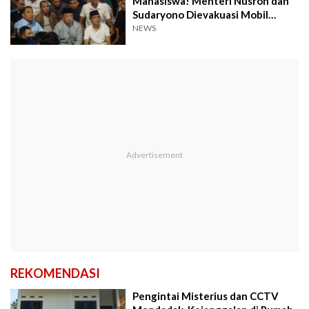
Mahasiswa! Menteri Nusron dan
Sudaryono Dievakuasi Mobil
Patroli
NEWS
REKOMENDASI
Pengintai Misterius dan CCTV