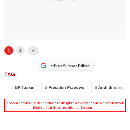
1
2
>
Jadikan Sumber Pilihan
TAG
# BP Taskin
# Presiden Prabowo
# Andi Sinulingga