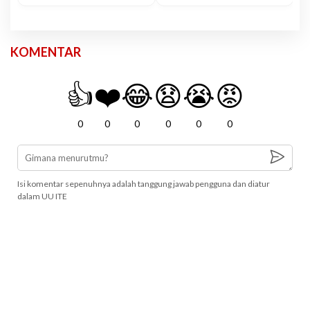
KOMENTAR
👍
❤️
😂
😧
😭
😡
0
0
0
0
0
0
Isi komentar sepenuhnya adalah tanggung jawab pengguna dan diatur
dalam UU ITE