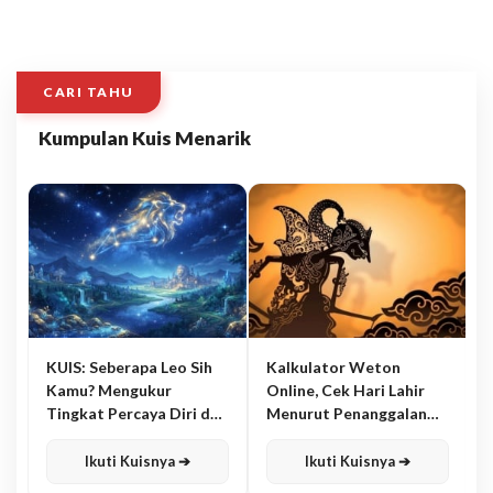
CARI TAHU
Kumpulan Kuis Menarik
KUIS: Seberapa Leo Sih
Kalkulator Weton
Kamu? Mengukur
Online, Cek Hari Lahir
Tingkat Percaya Diri dan
Menurut Penanggalan
Karisma
Jawa
Ikuti Kuisnya ➔
Ikuti Kuisnya ➔