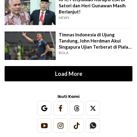
Satori dan Heri Gunawan Masih
Berlanjut!
NEWS
Timnas Indonesia di Ujung
Tandung, John Herdman Akui
Singapura Ujian Terberat di Piala
AFF 2026
BOLA
Load More
Ikuti Kami