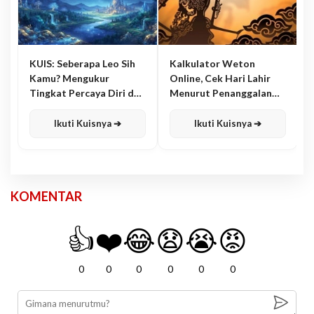
KUIS: Seberapa Leo Sih
Kalkulator Weton
Kamu? Mengukur
Online, Cek Hari Lahir
Tingkat Percaya Diri dan
Menurut Penanggalan
Karisma
Jawa
Ikuti Kuisnya ➔
Ikuti Kuisnya ➔
KOMENTAR
👍
❤️
😂
😧
😭
😡
0
0
0
0
0
0