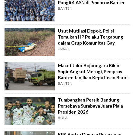
Pungli 4 ASN di Pemprov Banten
BANTEN
Usut Mutilasi Depok, Polisi
Temukan HP Pelaku Tergabung
dalam Grup Komunitas Gay
JABAR
Macet Jalur Bojonegara Bikin
Sopir Angkot Merugi, Pemprov
Banten Janjikan Keputusan Baru 4
Hari Lagi
BANTEN
Tumbangkan Persib Bandung,
Persebaya Surabaya Juara Piala
Presiden 2026
BOLA
KPK Bedah Dugaan Permainan