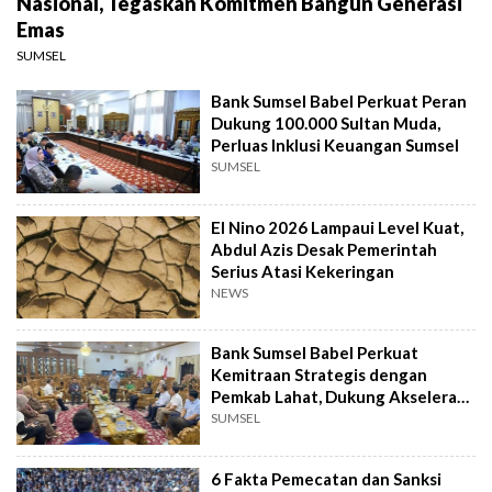
Nasional, Tegaskan Komitmen Bangun Generasi
Emas
SUMSEL
Bank Sumsel Babel Perkuat Peran
Dukung 100.000 Sultan Muda,
Perluas Inklusi Keuangan Sumsel
SUMSEL
El Nino 2026 Lampaui Level Kuat,
Abdul Azis Desak Pemerintah
Serius Atasi Kekeringan
NEWS
Bank Sumsel Babel Perkuat
Kemitraan Strategis dengan
Pemkab Lahat, Dukung Akselerasi
Ekonomi Daerah
SUMSEL
6 Fakta Pemecatan dan Sanksi