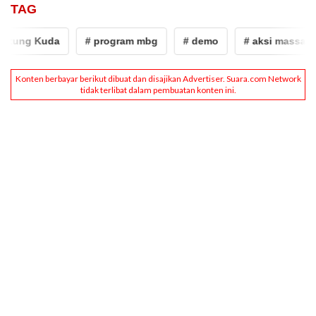
TAG
tung Kuda
# program mbg
# demo
# aksi massa