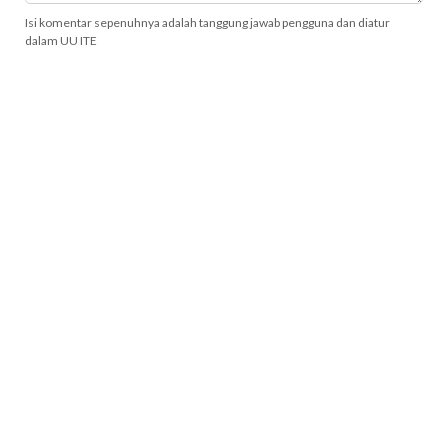
Isi komentar sepenuhnya adalah tanggung jawab pengguna dan diatur
dalam UU ITE