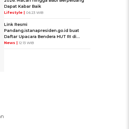
2026: Macan hingga Babi Berpeluang
Dapat Kabar Baik
Lifestyle |
06:23 WIB
Link Resmi
Pandang.istanapresiden.go.id buat
Daftar Upacara Bendera HUT RI di
Istana Negara
News |
12:13 WIB
i
an