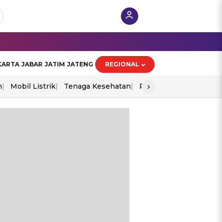
KARTA
JABAR
JATIM
JATENG
REGIONAL
›
n
Mobil Listrik
Tenaga Kesehatan
Perang As-Iran
Ekon