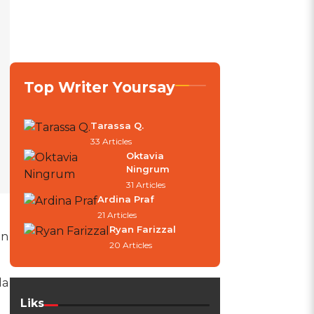
Top Writer Yoursay
Tarassa Q.
33 Articles
Oktavia
Ningrum
31 Articles
Ardina Praf
21 Articles
Ryan Farizzal
an
20 Articles
da
Liks