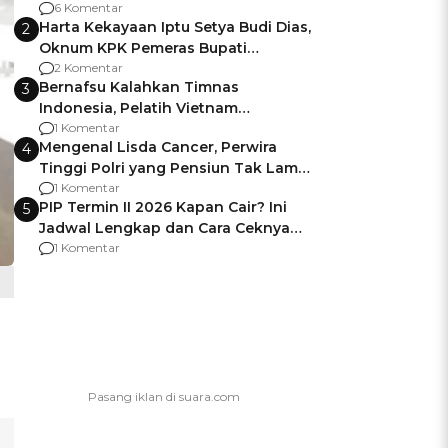
Gagalnya Negara Jamin Keamanan
6 Komentar
Harta Kekayaan Iptu Setya Budi Dias,
2
Oknum KPK Pemeras Bupati
Pemalang
2 Komentar
Bernafsu Kalahkan Timnas
3
Indonesia, Pelatih Vietnam
Berencana Pakai Jimat di Pakansari
1 Komentar
Mengenal Lisda Cancer, Perwira
4
Tinggi Polri yang Pensiun Tak Lama
Usai Jadi Brigjen
1 Komentar
PIP Termin II 2026 Kapan Cair? Ini
5
Jadwal Lengkap dan Cara Ceknya
agar Dana Tidak Hangus!
1 Komentar