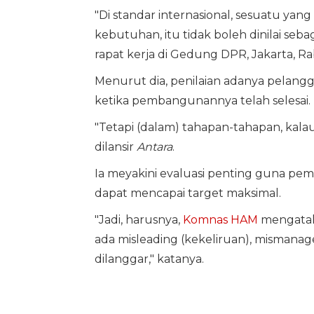
"Di standar internasional, sesuatu y
kebutuhan, itu tidak boleh dinilai seba
rapat kerja di Gedung DPR, Jakarta, Rab
Menurut dia, penilaian adanya pelan
ketika pembangunannya telah selesai.
"Tetapi (dalam) tahapan-tahapan, kalau
dilansir
Antara
.
Ia meyakini evaluasi penting guna pe
dapat mencapai target maksimal.
"Jadi, harusnya,
Komnas HAM
mengatak
ada misleading (kekeliruan), mismana
dilanggar," katanya.