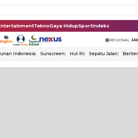
Entertainment
Tekno
Gaya Hidup
Sport
Indeks
REGIONAL:
JA
unan Indonesia
Sunscreen
Hut Ri
Sepatu Jalan
Bante