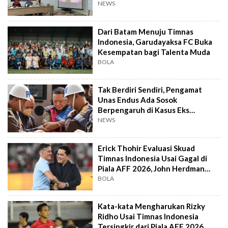
NEWS
Dari Batam Menuju Timnas
Indonesia, Garudayaksa FC Buka
Kesempatan bagi Talenta Muda
BOLA
Tak Berdiri Sendiri, Pengamat
Unas Endus Ada Sosok
Berpengaruh di Kasus Eks
Jampidsus
NEWS
Erick Thohir Evaluasi Skuad
Timnas Indonesia Usai Gagal di
Piala AFF 2026, John Herdman
Out?
BOLA
Kata-kata Mengharukan Rizky
Ridho Usai Timnas Indonesia
Tersingkir dari Piala AFF 2026