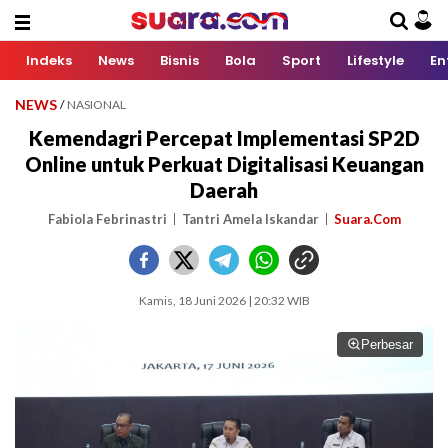
Indeks
News
Bisnis
Bola
Sport
Lifestyle
En
NEWS
/
NASIONAL
Kemendagri Percepat Implementasi SP2D
Online untuk Perkuat Digitalisasi Keuangan
Daerah
Fabiola Febrinastri
Tantri Amela Iskandar
Suara.Com
Kamis, 18 Juni 2026 | 20:32 WIB
Perbesar