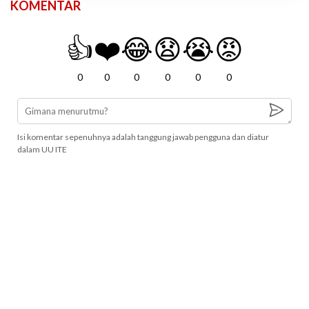
KOMENTAR
👍
❤️
😂
😧
😭
😡
0
0
0
0
0
0
Isi komentar sepenuhnya adalah tanggung jawab pengguna dan diatur
dalam UU ITE