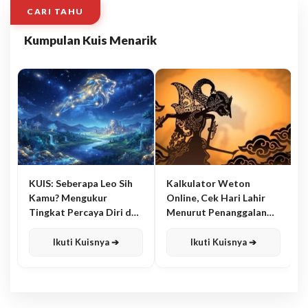
CARI TAHU
Kumpulan Kuis Menarik
KUIS: Seberapa Leo Sih
Kalkulator Weton
Kamu? Mengukur
Online, Cek Hari Lahir
Tingkat Percaya Diri dan
Menurut Penanggalan
Karisma
Jawa
Ikuti Kuisnya ➔
Ikuti Kuisnya ➔