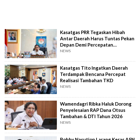
Kasatgas PRR Tegaskan Hibah
Antar Daerah Harus Tuntas Pekan
Depan Demi Percepatan
Pemulihan
NEWS
Kasatgas Tito Ingatkan Daerah
Terdampak Bencana Percepat
Realisasi Tambahan TKD
NEWS
Wamendagri Ribka Haluk Dorong
Penyelesaian RAP Dana Otsus
Tambahan & DTI Tahun 2026
NEWS
Bobby Nasution Larang Keras ASN