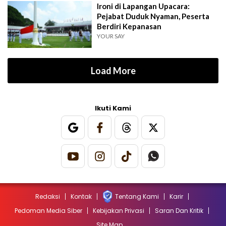
Ironi di Lapangan Upacara:
Pejabat Duduk Nyaman, Peserta
Berdiri Kepanasan
YOUR SAY
Load More
Ikuti Kami
Redaksi
Kontak
Tentang Kami
Karir
Pedoman Media Siber
Kebijakan Privasi
Saran Dan Kritik
Site Map