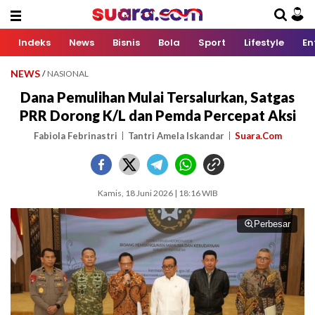
Indeks
News
Bisnis
Bola
Sport
Lifestyle
En
NEWS
/
NASIONAL
Dana Pemulihan Mulai Tersalurkan, Satgas
PRR Dorong K/L dan Pemda Percepat Aksi
Fabiola Febrinastri
Tantri Amela Iskandar
Suara.Com
Kamis, 18 Juni 2026 | 18:16 WIB
Perbesar