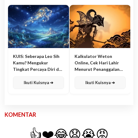
KUIS: Seberapa Leo Sih
Kalkulator Weton
Kamu? Mengukur
Online, Cek Hari Lahir
Tingkat Percaya Diri dan
Menurut Penanggalan
Karisma
Jawa
Ikuti Kuisnya ➔
Ikuti Kuisnya ➔
KOMENTAR
👍
❤️
😂
😧
😭
😡