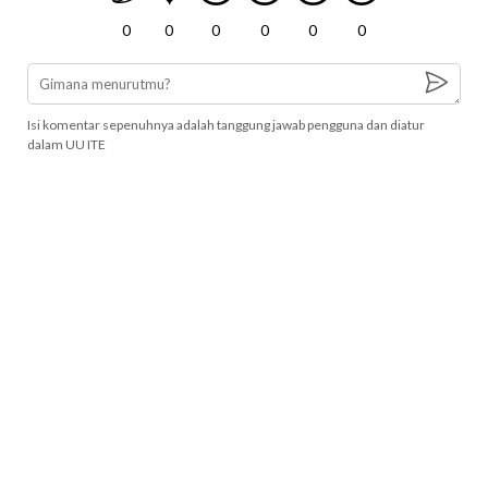
0
0
0
0
0
0
Isi komentar sepenuhnya adalah tanggung jawab pengguna dan diatur
dalam UU ITE