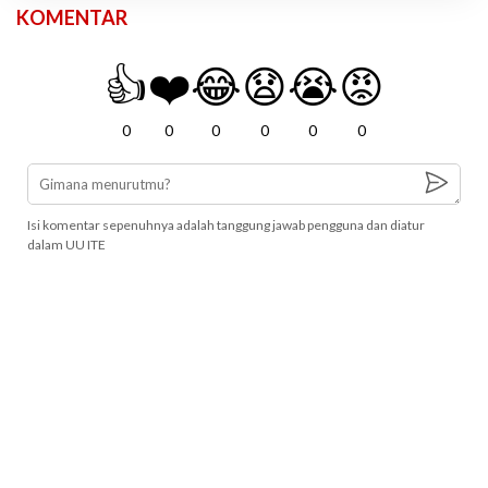
KOMENTAR
👍
❤️
😂
😧
😭
😡
0
0
0
0
0
0
Isi komentar sepenuhnya adalah tanggung jawab pengguna dan diatur
dalam UU ITE