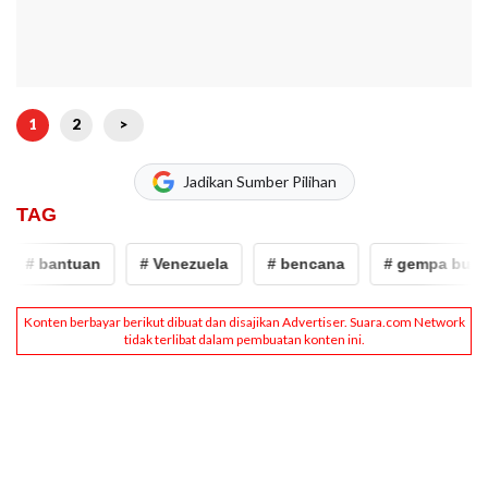
1
2
>
Jadikan Sumber Pilihan
TAG
# bantuan
# Venezuela
# bencana
# gempa bumi