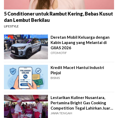
5 Conditioner untuk Rambut Kering, Bebas Kusut
dan Lembut Berkilau
LIFESTYLE
Deretan Mobil Keluarga dengan
Kabin Lapang yang Melantai di
GIIAS 2026
OTOMOTIF
Kredit Macet Hantui Industri
Pinjol
BISNIS
Lestarikan Kuliner Nusantara,
Pertamina Bright Gas Cooking
Competition Tegal Lahirkan Juara
Baru
JAWA TENGAH