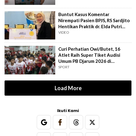
Buntut Kasus Komentar
Nirempati Pasien BPJS, RS Sardjito
Hentikan Praktik dr. Elda Putri
Rahard
VIDEO
Curi Perhatian Owi/Butet, 16
Atlet Raih Super Tiket Audisi
Umum PB Djarum 2026 di
Makassar
SPORT
Load More
Ikuti Kami