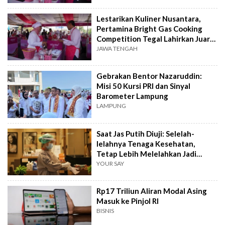
Lestarikan Kuliner Nusantara,
Pertamina Bright Gas Cooking
Competition Tegal Lahirkan Juara
Baru
JAWA TENGAH
Gebrakan Bentor Nazaruddin:
Misi 50 Kursi PRI dan Sinyal
Barometer Lampung
LAMPUNG
Saat Jas Putih Diuji: Selelah-
lelahnya Tenaga Kesehatan,
Tetap Lebih Melelahkan Jadi
Pasien
YOUR SAY
Rp17 Triliun Aliran Modal Asing
Masuk ke Pinjol RI
BISNIS