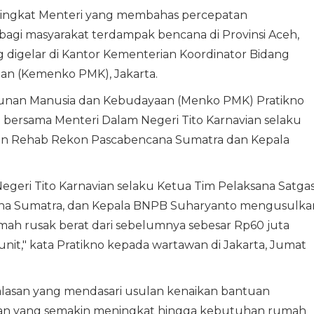
ingkat Menteri yang membahas percepatan
gi masyarakat terdampak bencana di Provinsi Aceh,
 digelar di Kantor Kementerian Koordinator Bidang
n (Kemenko PMK), Jakarta.
unan Manusia dan Kebudayaan (Menko PMK) Pratikno
 bersama Menteri Dalam Negeri Tito Karnavian selaku
tan Rehab Rekon Pascabencana Sumatra dan Kepala
eri Tito Karnavian selaku Ketua Tim Pelaksana Satga
na Sumatra, dan Kepala BNPB Suharyanto mengusulka
mah rusak berat dari sebelumnya sebesar Rp60 juta
nit," kata Pratikno kepada wartawan di Jakarta, Jumat
alasan yang mendasari usulan kenaikan bantuan
nan yang semakin meningkat hingga kebutuhan rumah