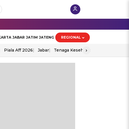
KARTA
JABAR
JATIM
JATENG
REGIONAL
›
Piala Aff 2026
Jabar
Tenaga Kesehatan
Ppad