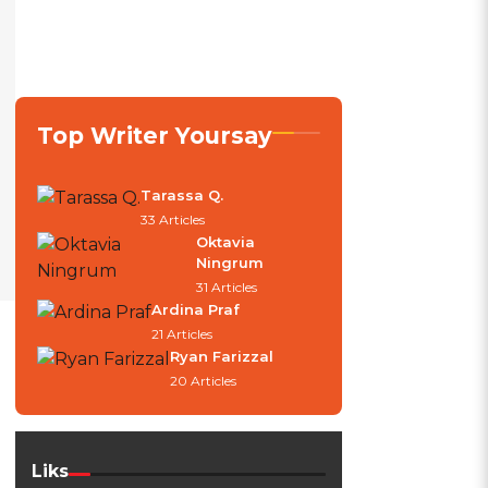
Top Writer Yoursay
Tarassa Q.
33 Articles
Oktavia
Ningrum
31 Articles
Ardina Praf
21 Articles
Ryan Farizzal
20 Articles
Liks