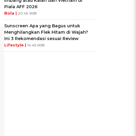
Imbang atau Kalah dari Vietnam di
Piala AFF 2026
Bola |
20:49 WIB
Sunscreen Apa yang Bagus untuk
Menghilangkan Flek Hitam di Wajah?
Ini 3 Rekomendasi sesuai Review
Lifestyle |
14:45 WIB