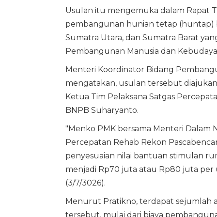
Usulan itu mengemuka dalam Rapat T
pembangunan hunian tetap (huntap) ba
Sumatra Utara, dan Sumatra Barat yang
Pembangunan Manusia dan Kebudayaa
Menteri Koordinator Bidang Pembang
mengatakan, usulan tersebut diajukan
Ketua Tim Pelaksana Satgas Percepa
BNPB Suharyanto.
"Menko PMK bersama Menteri Dalam Neg
Percepatan Rehab Rekon Pascabenca
penyesuaian nilai bantuan stimulan ru
menjadi Rp70 juta atau Rp80 juta per u
(3/7/3026).
Menurut Pratikno, terdapat sejumlah 
tersebut, mulai dari biaya pembangu