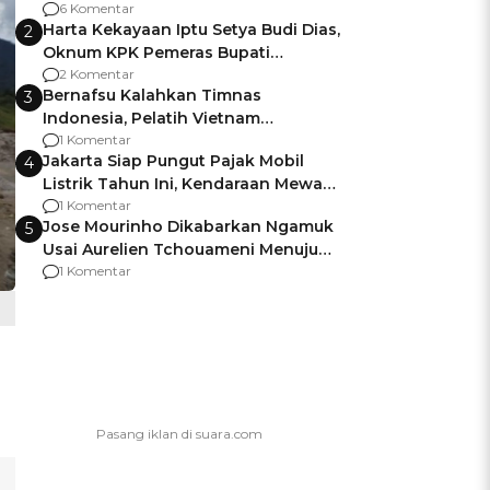
Gagalnya Negara Jamin Keamanan
6 Komentar
Harta Kekayaan Iptu Setya Budi Dias,
2
Oknum KPK Pemeras Bupati
Pemalang
2 Komentar
Bernafsu Kalahkan Timnas
3
Indonesia, Pelatih Vietnam
Berencana Pakai Jimat di Pakansari
1 Komentar
Jakarta Siap Pungut Pajak Mobil
4
Listrik Tahun Ini, Kendaraan Mewah
Kena hingga 75% PKB
1 Komentar
Jose Mourinho Dikabarkan Ngamuk
5
Usai Aurelien Tchouameni Menuju
Manchester United
1 Komentar