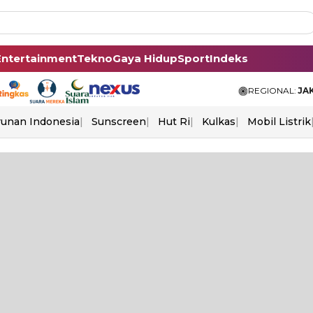
Entertainment
Tekno
Gaya Hidup
Sport
Indeks
REGIONAL:
JA
unan Indonesia
Sunscreen
Hut Ri
Kulkas
Mobil Listrik