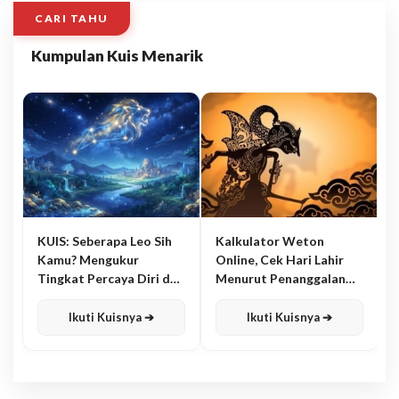
CARI TAHU
Kumpulan Kuis Menarik
KUIS: Seberapa Leo Sih
Kalkulator Weton
Kamu? Mengukur
Online, Cek Hari Lahir
Tingkat Percaya Diri dan
Menurut Penanggalan
Karisma
Jawa
Ikuti Kuisnya ➔
Ikuti Kuisnya ➔