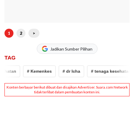
1
2
>
Jadikan Sumber Pilihan
TAG
ehatan
# Kemenkes
# dr Icha
# tenaga kesehatan