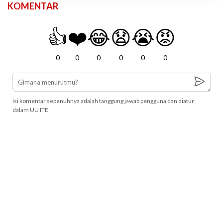
KOMENTAR
👍
❤️
😂
😧
😭
😡
0
0
0
0
0
0
Isi komentar sepenuhnya adalah tanggung jawab pengguna dan diatur
dalam UU ITE