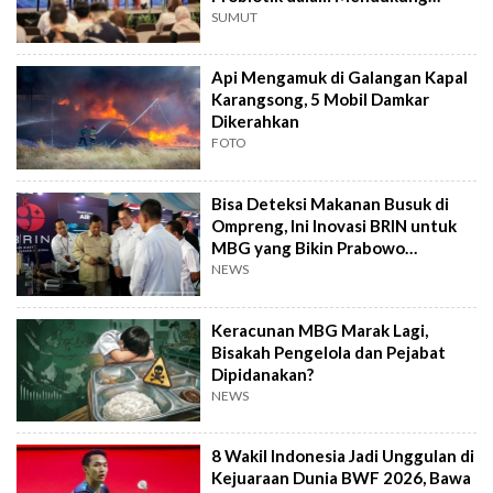
Terapi Jerawat
SUMUT
Api Mengamuk di Galangan Kapal
Karangsong, 5 Mobil Damkar
Dikerahkan
FOTO
Bisa Deteksi Makanan Busuk di
Ompreng, Ini Inovasi BRIN untuk
MBG yang Bikin Prabowo
Kepincut
NEWS
Keracunan MBG Marak Lagi,
Bisakah Pengelola dan Pejabat
Dipidanakan?
NEWS
8 Wakil Indonesia Jadi Unggulan di
Kejuaraan Dunia BWF 2026, Bawa