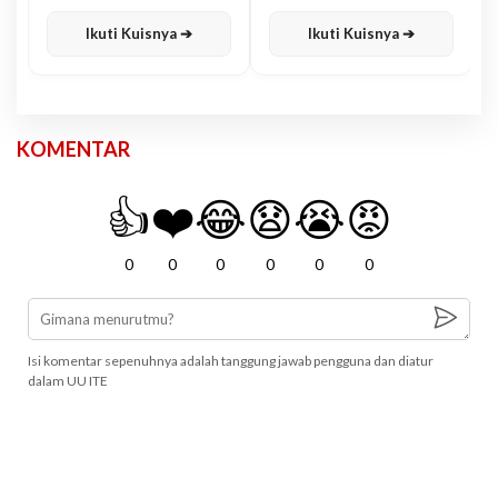
Karisma
Jawa
Ikuti Kuisnya ➔
Ikuti Kuisnya ➔
KOMENTAR
👍
❤️
😂
😧
😭
😡
0
0
0
0
0
0
Isi komentar sepenuhnya adalah tanggung jawab pengguna dan diatur
dalam UU ITE