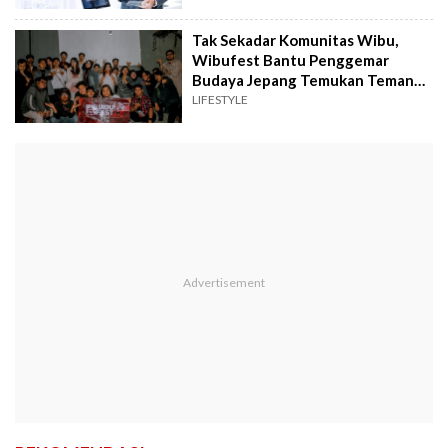
Tak Sekadar Komunitas Wibu,
Wibufest Bantu Penggemar
Budaya Jepang Temukan Teman
Sehobi
LIFESTYLE