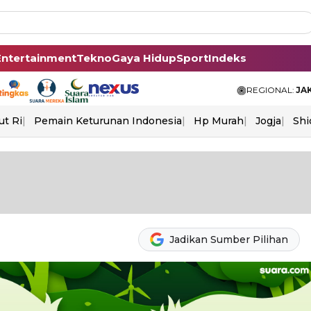
Entertainment
Tekno
Gaya Hidup
Sport
Indeks
REGIONAL:
JA
ut Ri
Pemain Keturunan Indonesia
Hp Murah
Jogja
Shi
Jadikan Sumber Pilihan