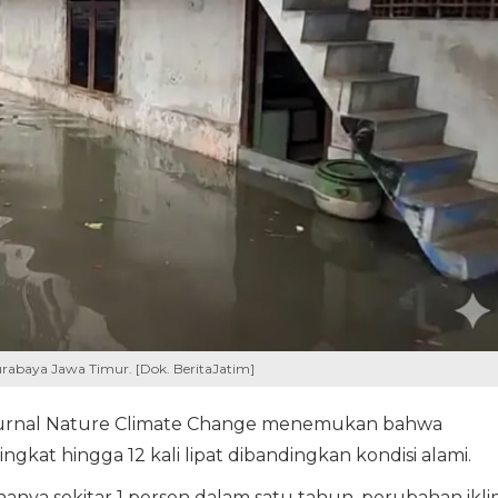
 Surabaya Jawa Timur. [Dok. BeritaJatim]
m jurnal Nature Climate Change menemukan bahwa
ingkat hingga 12 kali lipat dibandingkan kondisi alami.
hanya sekitar 1 persen dalam satu tahun, perubahan ikl