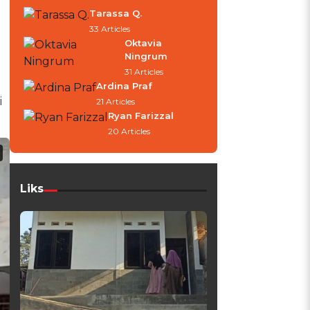
Tarassa Q.
33 Articles
Oktavia
Ningrum
31 Articles
Ardina Praf
i
21 Articles
Ryan Farizzal
20 Articles
Liks