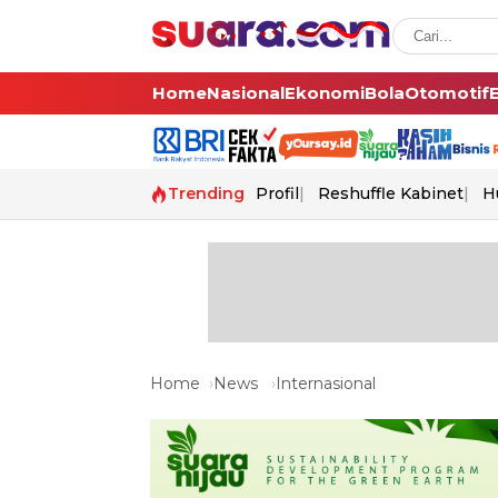
Home
Nasional
Ekonomi
Bola
Otomotif
Trending
Profil
Reshuffle Kabinet
H
Home
News
Internasional