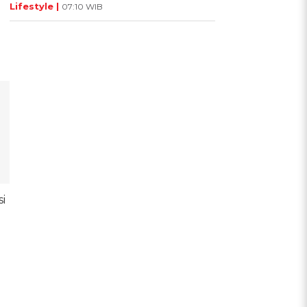
Lifestyle |
07:10 WIB
i