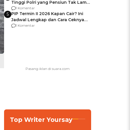
Tinggi Polri yang Pensiun Tak Lama
Usai Jadi Brigjen
1 Komentar
PIP Termin II 2026 Kapan Cair? Ini
5
Jadwal Lengkap dan Cara Ceknya
agar Dana Tidak Hangus!
1 Komentar
Top Writer Yoursay