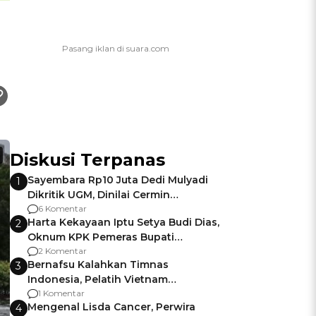
Diskusi Terpanas
Sayembara Rp10 Juta Dedi Mulyadi
1
Dikritik UGM, Dinilai Cermin
Gagalnya Negara Jamin Keamanan
6 Komentar
Harta Kekayaan Iptu Setya Budi Dias,
2
Oknum KPK Pemeras Bupati
Pemalang
2 Komentar
Bernafsu Kalahkan Timnas
3
Indonesia, Pelatih Vietnam
Berencana Pakai Jimat di Pakansari
1 Komentar
Mengenal Lisda Cancer, Perwira
4