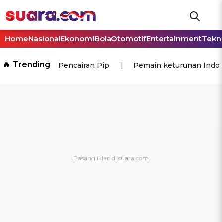
Home
Nasional
Ekonomi
Bola
Otomotif
Entertainment
Tekn
🔥 Trending
Pencairan Pip
Pemain Keturunan Indo