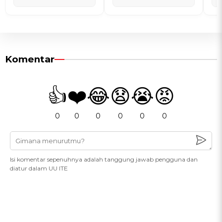
Komentar
👍
❤️
😂
😧
😭
😡
0
0
0
0
0
0
Isi komentar sepenuhnya adalah tanggung jawab pengguna dan
diatur dalam UU ITE