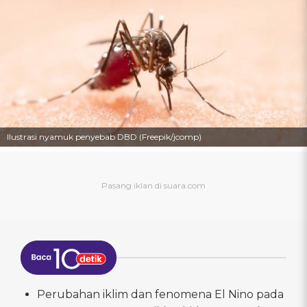
Ilustrasi nyamuk penyebab DBD (Freepik/jcomp)
Perubahan iklim dan fenomena El Nino pada