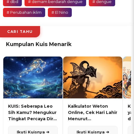
# dbd
# demam berdarah dengue
# dengue
# Perubahan iklim
# El Nino
CARI TAHU
Kumpulan Kuis Menarik
KUIS: Seberapa Leo
Kalkulator Weton
KU
Sih Kamu? Mengukur
Online, Cek Hari Lahir
ya
Tingkat Percaya Diri
Menurut
de
dan Karisma
Penanggalan Jawa
Ikuti Kuisnya ➔
Ikuti Kuisnya ➔