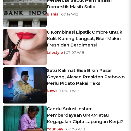
Persen, BI Sebut Permintaan
Domestik Masih Solid
Bisnis
| 07:14 WIB
6 Kombinasi Lipstik Ombre untuk
Kulit Kuning Langsat, Bibir Makin
Fresh dan Berdimensi
Lifestyle
| 07:07 WIB
Satu Kalimat Bisa Bikin Pasar
Goyang, Alasan Presiden Prabowo
Perlu Pidato Pakai Teks
News
| 07:00 WIB
Candu Solusi Instan:
Pemberdayaan UMKM atau
Kegagalan Cipta Lapangan Kerja?
Your Say
| 07:00 WIB