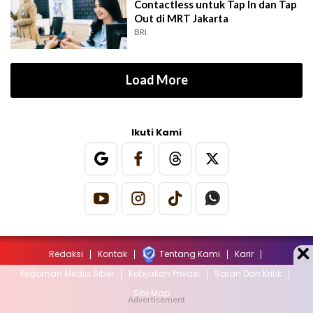
Contactless untuk Tap In dan Tap
Out di MRT Jakarta
BRI
Load More
Ikuti Kami
Redaksi
Kontak
Tentang Kami
Karir
Pedoman Media Siber
Kebijakan Privasi
Saran Dan Kritik
Site Map