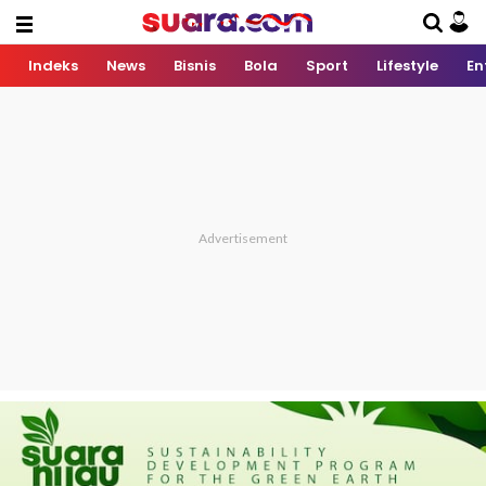
Indeks
News
Bisnis
Bola
Sport
Lifestyle
En