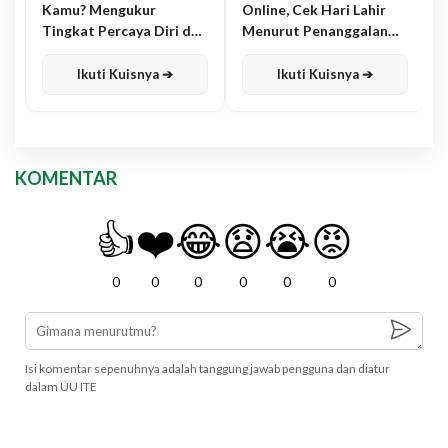
Kamu? Mengukur
Online, Cek Hari Lahir
Tingkat Percaya Diri dan
Menurut Penanggalan
Karisma
Jawa
Ikuti Kuisnya ➔
Ikuti Kuisnya ➔
KOMENTAR
👍
❤️
😂
😧
😭
😡
0
0
0
0
0
0
Isi komentar sepenuhnya adalah tanggung jawab pengguna dan diatur
dalam UU ITE