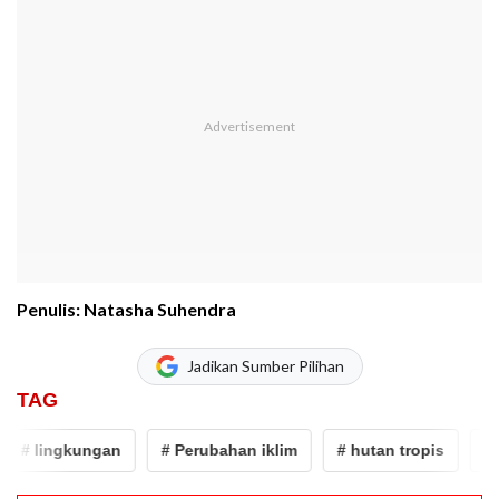
Penulis: Natasha Suhendra
Jadikan Sumber Pilihan
TAG
# lingkungan
# Perubahan iklim
# hutan tropis
# ka