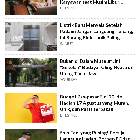
Karyawan saat Musim Libur
Sekolah
LIFESTYLE
Listrik Baru Menyala Setelah
Padam? Jangan Langsung Tenang,
Ini Barang Elektronik Paling
Rawan Rusak
SUMUT
Bukan di Dalam Museum, Ini
"Sekolah" Budaya Paling Nyata di
Ujung Timur Jawa
YOUR SAY
Budget Pas-pasan? Ini 20 Ide
Hadiah 17 Agustus yang Murah,
Unik, dan Pasti Terpakai!
LIFESTYLE
Shin Tae-yong Pusing! Persija
Langsung Hadapi Borneo FC dan