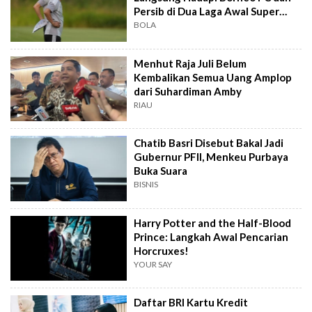
Persib di Dua Laga Awal Super
League
BOLA
Menhut Raja Juli Belum
Kembalikan Semua Uang Amplop
dari Suhardiman Amby
RIAU
Chatib Basri Disebut Bakal Jadi
Gubernur PFII, Menkeu Purbaya
Buka Suara
BISNIS
Harry Potter and the Half-Blood
Prince: Langkah Awal Pencarian
Horcruxes!
YOUR SAY
Daftar BRI Kartu Kredit