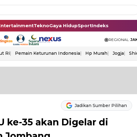
Entertainment
Tekno
Gaya Hidup
Sport
Indeks
REGIONAL:
JA
ut Ri
Pemain Keturunan Indonesia
Hp Murah
Jogja
Shi
Jadikan Sumber Pilihan
 ke-35 akan Digelar di
m Jombang