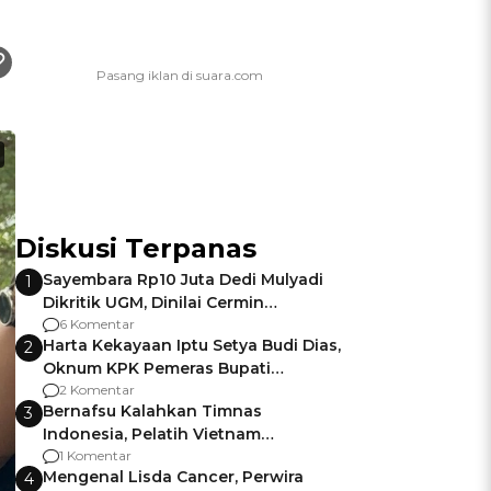
Diskusi Terpanas
Sayembara Rp10 Juta Dedi Mulyadi
1
Dikritik UGM, Dinilai Cermin
Gagalnya Negara Jamin Keamanan
6 Komentar
Harta Kekayaan Iptu Setya Budi Dias,
2
Oknum KPK Pemeras Bupati
Pemalang
2 Komentar
Bernafsu Kalahkan Timnas
3
Indonesia, Pelatih Vietnam
Berencana Pakai Jimat di Pakansari
1 Komentar
Mengenal Lisda Cancer, Perwira
4