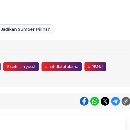
Jadikan Sumber Pilihan
# saifullah yusuf
# nahdlatul ulama
# PBNU