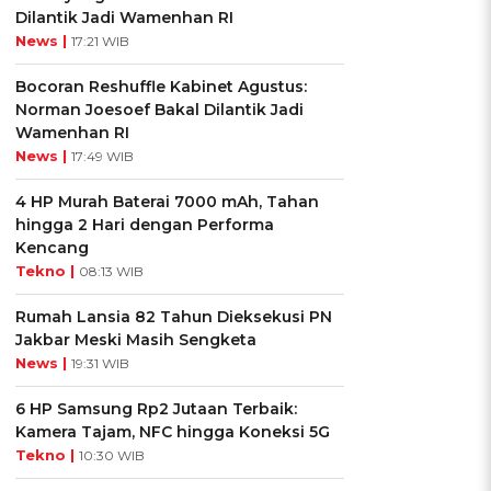
Dilantik Jadi Wamenhan RI
News |
17:21 WIB
Bocoran Reshuffle Kabinet Agustus:
Norman Joesoef Bakal Dilantik Jadi
Wamenhan RI
News |
17:49 WIB
4 HP Murah Baterai 7000 mAh, Tahan
hingga 2 Hari dengan Performa
Kencang
Tekno |
08:13 WIB
Rumah Lansia 82 Tahun Dieksekusi PN
Jakbar Meski Masih Sengketa
News |
19:31 WIB
6 HP Samsung Rp2 Jutaan Terbaik:
Kamera Tajam, NFC hingga Koneksi 5G
Tekno |
10:30 WIB