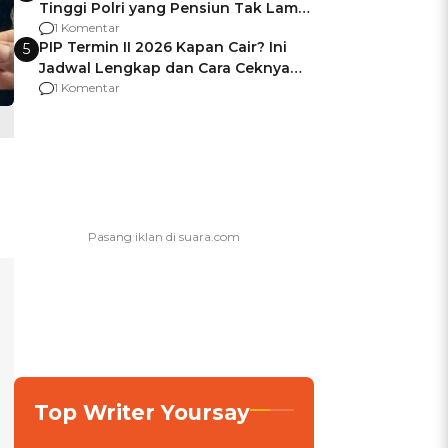
Tinggi Polri yang Pensiun Tak Lama
Usai Jadi Brigjen
1 Komentar
PIP Termin II 2026 Kapan Cair? Ini
5
Jadwal Lengkap dan Cara Ceknya
agar Dana Tidak Hangus!
1 Komentar
Top Writer Yoursay