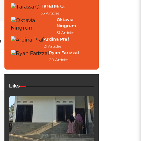
Tarassa Q.
33 Articles
Oktavia
Ningrum
31 Articles
Ardina Praf
r
21 Articles
Ryan Farizzal
20 Articles
Liks