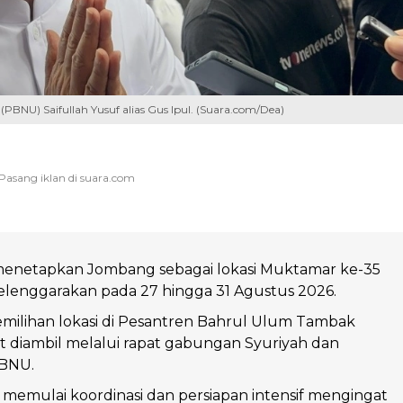
(PBNU) Saifullah Yusuf alias Gus Ipul. (Suara.com/Dea)
enetapkan Jombang sebagai lokasi Muktamar ke-35
elenggarakan pada 27 hingga 31 Agustus 2026.
milihan lokasi di Pesantren Bahrul Ulum Tambak
t diambil melalui rapat gabungan Syuriyah dan
PBNU.
a memulai koordinasi dan persiapan intensif mengingat