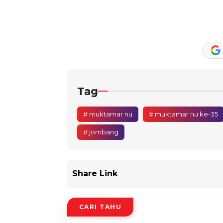
Tag
# muktamar nu
# muktamar nu ke-35
# jombang
Share Link
CARI TAHU