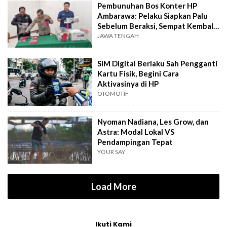
Pembunuhan Bos Konter HP
Ambarawa: Pelaku Siapkan Palu
Sebelum Beraksi, Sempat Kembali
Datangi TKP
JAWA TENGAH
SIM Digital Berlaku Sah Pengganti
Kartu Fisik, Begini Cara
Aktivasinya di HP
OTOMOTIF
Nyoman Nadiana, Les Grow, dan
Astra: Modal Lokal VS
Pendampingan Tepat
YOUR SAY
Load More
Ikuti Kami