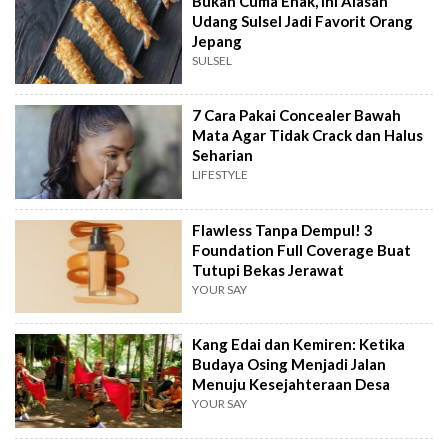
Bukan Cuma Enak, Ini Alasan
Udang Sulsel Jadi Favorit Orang
Jepang
SULSEL
7 Cara Pakai Concealer Bawah
Mata Agar Tidak Crack dan Halus
Seharian
LIFESTYLE
Flawless Tanpa Dempul! 3
Foundation Full Coverage Buat
Tutupi Bekas Jerawat
YOUR SAY
Kang Edai dan Kemiren: Ketika
Budaya Osing Menjadi Jalan
Menuju Kesejahteraan Desa
YOUR SAY