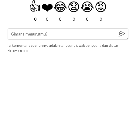
👍
❤️
😂
😧
😭
😡
0
0
0
0
0
0
Isi komentar sepenuhnya adalah tanggung jawab pengguna dan diatur
dalam UU ITE