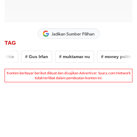
Jadikan Sumber Pilihan
TAG
litic
# Gus Irfan
# muktamar nu
# money politic