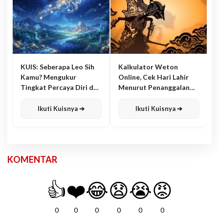
KUIS: Seberapa Leo Sih
Kalkulator Weton
Kamu? Mengukur
Online, Cek Hari Lahir
Tingkat Percaya Diri dan
Menurut Penanggalan
Karisma
Jawa
Ikuti Kuisnya ➔
Ikuti Kuisnya ➔
KOMENTAR
👍
❤️
😂
😧
😭
😡
0
0
0
0
0
0