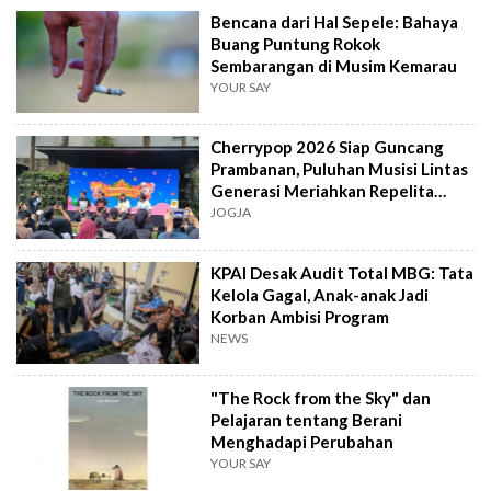
Bencana dari Hal Sepele: Bahaya
Buang Puntung Rokok
Sembarangan di Musim Kemarau
YOUR SAY
Cherrypop 2026 Siap Guncang
Prambanan, Puluhan Musisi Lintas
Generasi Meriahkan Repelita
Musik
JOGJA
KPAI Desak Audit Total MBG: Tata
Kelola Gagal, Anak-anak Jadi
Korban Ambisi Program
NEWS
"The Rock from the Sky" dan
Pelajaran tentang Berani
Menghadapi Perubahan
YOUR SAY