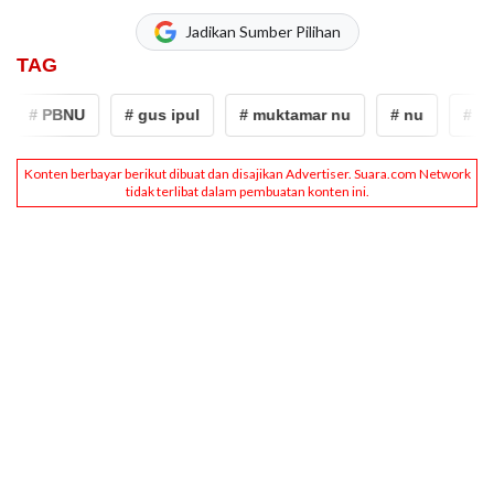
Jadikan Sumber Pilihan
TAG
# PBNU
# gus ipul
# muktamar nu
# nu
# PB