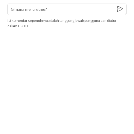
Isi komentar sepenuhnya adalah tanggung jawab pengguna dan diatur
dalam UU ITE