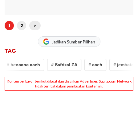
1
2
>
Jadikan Sumber Pilihan
TAG
# bencana aceh
# Safrizal ZA
# aceh
# jembatan e