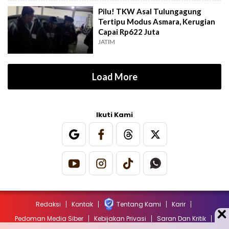
Pilu! TKW Asal Tulungagung
Tertipu Modus Asmara, Kerugian
Capai Rp622 Juta
JATIM
Load More
Ikuti Kami
Redaksi
Kontak
Tentang Kami
Karir
Pedoman Media Siber
Kebijakan Privasi
Saran Dan Kritik