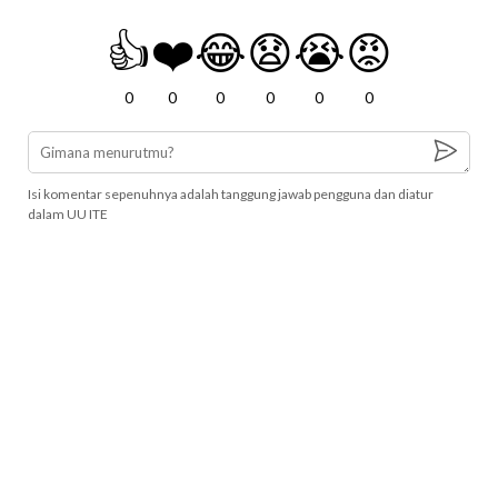
👍
❤️
😂
😧
😭
😡
0
0
0
0
0
0
Isi komentar sepenuhnya adalah tanggung jawab pengguna dan diatur
dalam UU ITE