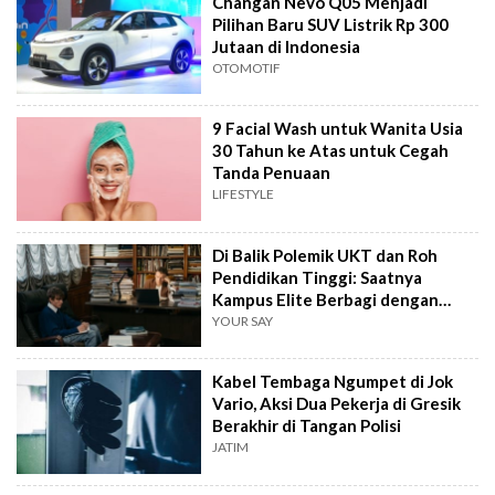
Changan Nevo Q05 Menjadi
Pilihan Baru SUV Listrik Rp 300
Jutaan di Indonesia
OTOMOTIF
9 Facial Wash untuk Wanita Usia
30 Tahun ke Atas untuk Cegah
Tanda Penuaan
LIFESTYLE
Di Balik Polemik UKT dan Roh
Pendidikan Tinggi: Saatnya
Kampus Elite Berbagi dengan
Kampus Daerah
YOUR SAY
Kabel Tembaga Ngumpet di Jok
Vario, Aksi Dua Pekerja di Gresik
Berakhir di Tangan Polisi
JATIM