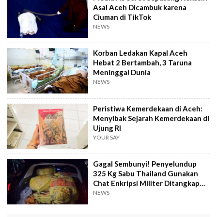
Asal Aceh Dicambuk karena
Ciuman di TikTok
NEWS
Korban Ledakan Kapal Aceh
Hebat 2 Bertambah, 3 Taruna
Meninggal Dunia
NEWS
Peristiwa Kemerdekaan di Aceh:
Menyibak Sejarah Kemerdekaan di
Ujung RI
YOUR SAY
Gagal Sembunyi! Penyelundup
325 Kg Sabu Thailand Gunakan
Chat Enkripsi Militer Ditangkap
Bareskrim
NEWS