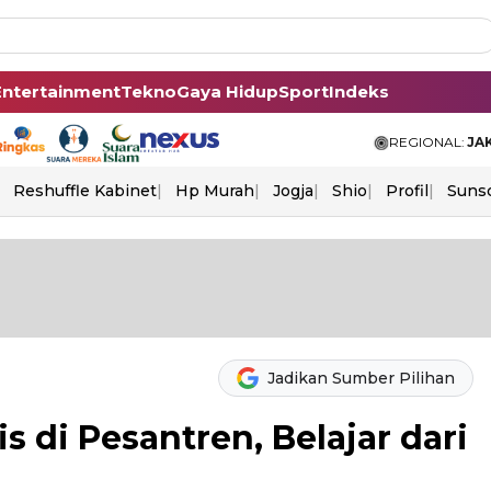
Entertainment
Tekno
Gaya Hidup
Sport
Indeks
REGIONAL:
JA
Reshuffle Kabinet
Hp Murah
Jogja
Shio
Profil
Suns
Jadikan Sumber Pilihan
s di Pesantren, Belajar dari