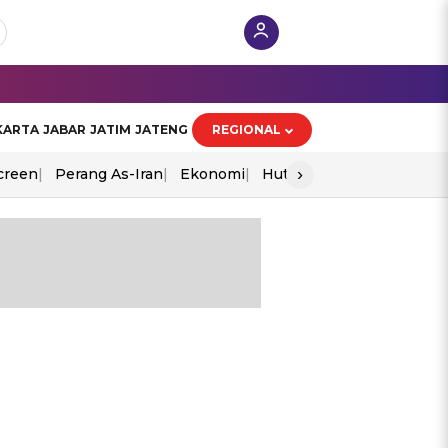
KARTA
JABAR
JATIM
JATENG
REGIONAL
›
creen
Perang As-Iran
Ekonomi
Hut Ri