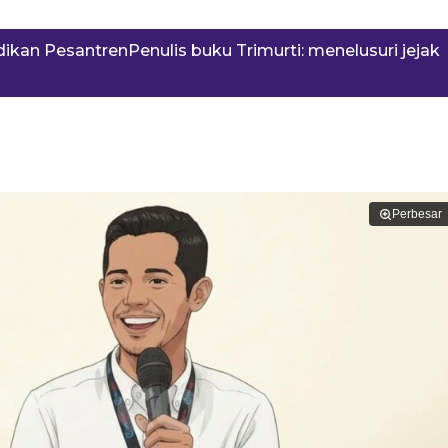
kan PesantrenPenulis buku Trimurti: menelusuri jejak
Perbesar