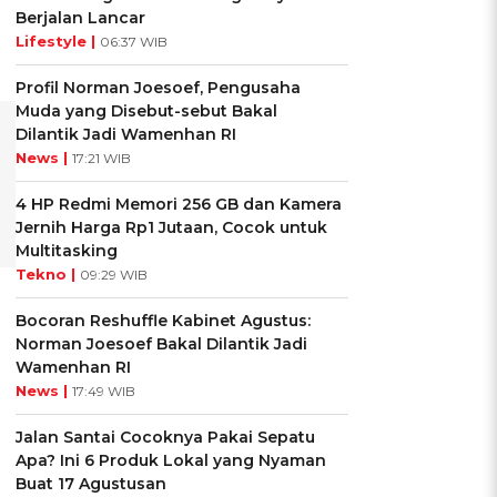
Berjalan Lancar
Lifestyle |
06:37 WIB
Profil Norman Joesoef, Pengusaha
Muda yang Disebut-sebut Bakal
Dilantik Jadi Wamenhan RI
News |
17:21 WIB
4 HP Redmi Memori 256 GB dan Kamera
Jernih Harga Rp1 Jutaan, Cocok untuk
Multitasking
Tekno |
09:29 WIB
Bocoran Reshuffle Kabinet Agustus:
Norman Joesoef Bakal Dilantik Jadi
Wamenhan RI
News |
17:49 WIB
Jalan Santai Cocoknya Pakai Sepatu
Apa? Ini 6 Produk Lokal yang Nyaman
Buat 17 Agustusan