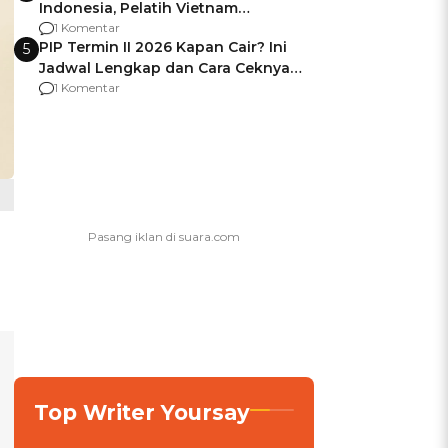
Indonesia, Pelatih Vietnam
Berencana Pakai Jimat di Pakansari
1 Komentar
PIP Termin II 2026 Kapan Cair? Ini
5
Jadwal Lengkap dan Cara Ceknya
agar Dana Tidak Hangus!
1 Komentar
Top Writer Yoursay