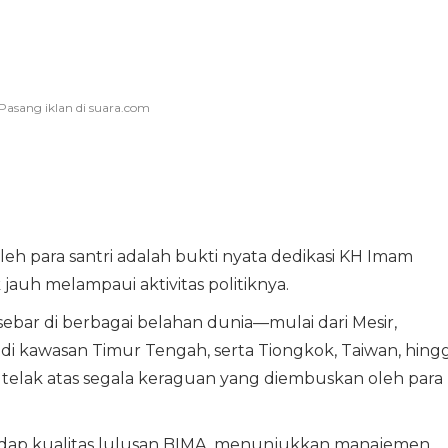
leh para santri adalah bukti nyata dedikasi KH Imam
jauh melampaui aktivitas politiknya.
sebar di berbagai belahan dunia—mulai dari Mesir,
i di kawasan Timur Tengah, serta Tiongkok, Taiwan, hing
elak atas segala keraguan yang diembuskan oleh para
hadap kualitas lulusan BIMA, menunjukkan manajemen