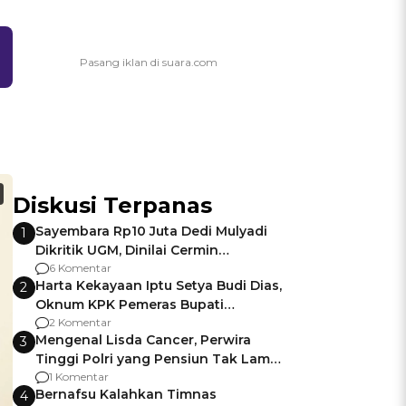
Diskusi Terpanas
Sayembara Rp10 Juta Dedi Mulyadi
1
Dikritik UGM, Dinilai Cermin
Gagalnya Negara Jamin Keamanan
6 Komentar
Harta Kekayaan Iptu Setya Budi Dias,
2
Oknum KPK Pemeras Bupati
Pemalang
2 Komentar
Mengenal Lisda Cancer, Perwira
3
Tinggi Polri yang Pensiun Tak Lama
Usai Jadi Brigjen
1 Komentar
Bernafsu Kalahkan Timnas
4