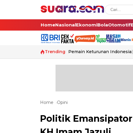
Home
Nasional
Ekonomi
Bola
Otomotif
Trending
Pemain Keturunan Indonesia
Home
Opini
Politik Emansipatori
KH Imam Jazuli