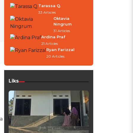
Tarassa Q.
33 Articles
Oktavia
Ningrum
31 Articles
Ardina Praf
21 Articles
Ryan Farizzal
20 Articles
Liks
la