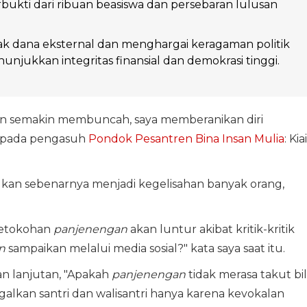
bukti dari ribuan beasiswa dan persebaran lulusan
k dana eksternal dan menghargai keragaman politik
nunjukkan integritas finansial dan demokrasi tinggi.
iran semakin membuncah, saya memberanikan diri
epada pengasuh
Pondok Pesantren Bina Insan Mulia
: Kiai
ukan sebenarnya menjadi kegelisahan banyak orang,
ketokohan
panjenengan
akan luntur akibat kritik-kritik
n
sampaikan melalui media sosial?" kata saya saat itu.
an lanjutan, "Apakah
panjenengan
tidak merasa takut bi
galkan santri dan walisantri hanya karena kevokalan