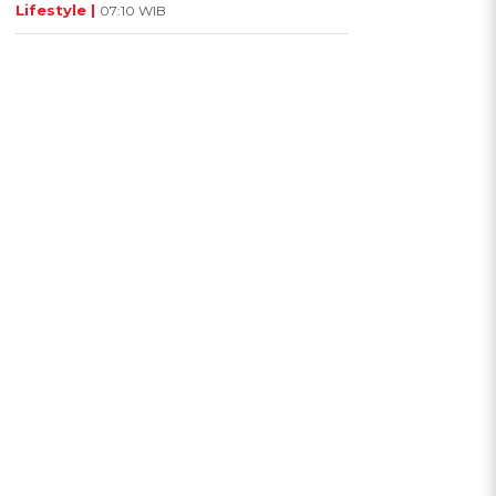
Lifestyle |
07:10 WIB