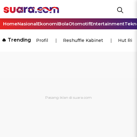
Home
Nasional
Ekonomi
Bola
Otomotif
Entertainment
Tekn
🔥 Trending
Profil
Reshuffle Kabinet
Hut Ri