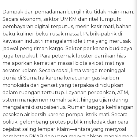
Dampak dari pemadaman bergilir itu tidak main-main.
Secara ekonomi, sektor UMKM dan ritel lumpuh:
pembayaran digital terputus, mesin kasir mati, bahan
baku kuliner beku rusak massal. Pabrik-pabrik di
kawasan industri mengalami idle time yang merusak
jadwal pengiriman kargo. Sektor perikanan budidaya
juga terpukul. Para peternak lobster dan ikan hias
melaporkan kematian massal biota akibat matinya
aerator kolam. Secara sosial, lima warga meninggal
dunia di Sumatra karena keracunan gas karbon
monoksida dari genset yang terpaksa dihidupkan
dalam ruangan tertutup. Layanan perbankan, ATM,
sistem manajemen rumah sakit, hingga ujian daring
mengalami disrupsi serius. Rumah tangga kehilangan
pasokan air bersih karena pompa listrik mati. Secara
politik, gelombang protes publik meledak dan para
pejabat saling lempar klaim—antara yang menyoal
hambatan RKAB dan yang menyalahkan manajemen