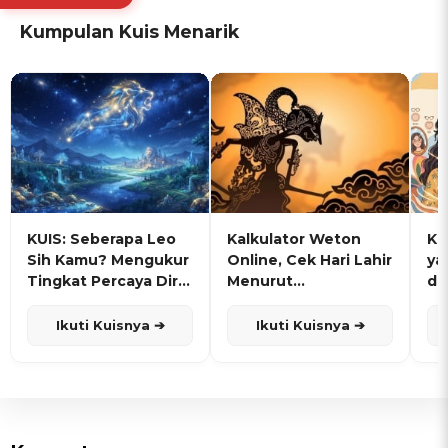
Kumpulan Kuis Menarik
KUIS: Seberapa Leo
Kalkulator Weton
KU
Sih Kamu? Mengukur
Online, Cek Hari Lahir
ya
Tingkat Percaya Diri
Menurut
de
dan Karisma
Penanggalan Jawa
Ikuti Kuisnya ➔
Ikuti Kuisnya ➔