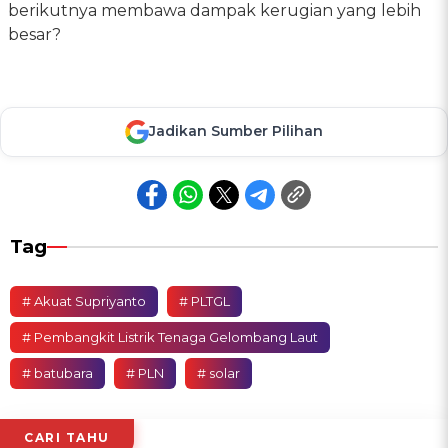
berikutnya membawa dampak kerugian yang lebih
besar?
Jadikan Sumber Pilihan
Tag
# Akuat Supriyanto
# PLTGL
# Pembangkit Listrik Tenaga Gelombang Laut
# batubara
# PLN
# solar
CARI TAHU