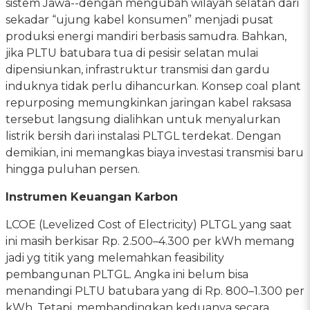
sistem Jawa--dengan mengubah wilayah selatan dari
sekadar “ujung kabel konsumen” menjadi pusat
produksi energi mandiri berbasis samudra. Bahkan,
jika PLTU batubara tua di pesisir selatan mulai
dipensiunkan, infrastruktur transmisi dan gardu
induknya tidak perlu dihancurkan. Konsep coal plant
repurposing memungkinkan jaringan kabel raksasa
tersebut langsung dialihkan untuk menyalurkan
listrik bersih dari instalasi PLTGL terdekat. Dengan
demikian, ini memangkas biaya investasi transmisi baru
hingga puluhan persen.
Instrumen Keuangan Karbon
LCOE (Levelized Cost of Electricity) PLTGL yang saat
ini masih berkisar Rp. 2.500–4.300 per kWh memang
jadi yg titik yang melemahkan feasibility
pembangunan PLTGL. Angka ini belum bisa
menandingi PLTU batubara yang di Rp. 800–1.300 per
kWh. Tetapi, membandingkan keduanya secara