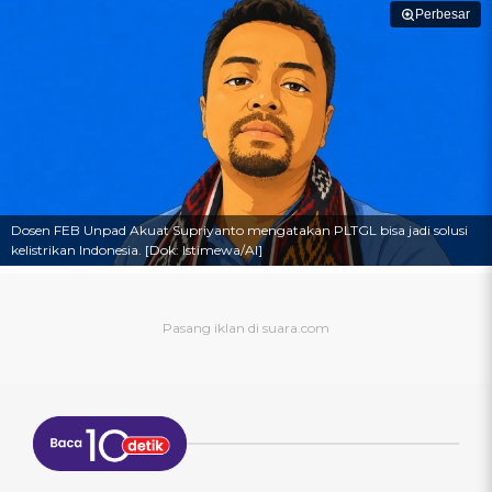
Perbesar
Dosen FEB Unpad Akuat Supriyanto mengatakan PLTGL bisa jadi solusi
kelistrikan Indonesia. [Dok: Istimewa/AI]