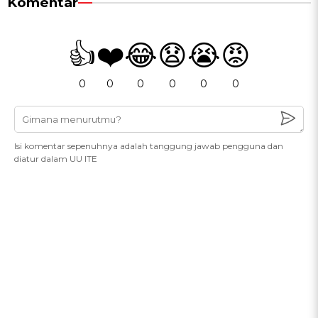
Komentar
👍
❤️
😂
😧
😭
😡
0
0
0
0
0
0
Isi komentar sepenuhnya adalah tanggung jawab pengguna dan
diatur dalam UU ITE