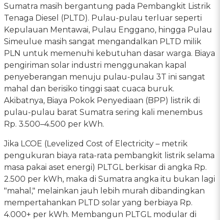
Sumatra masih bergantung pada Pembangkit Listrik
Tenaga Diesel (PLTD). Pulau-pulau terluar seperti
Kepulauan Mentawai, Pulau Enggano, hingga Pulau
Simeulue masih sangat mengandalkan PLTD milik
PLN untuk memenuhi kebutuhan dasar warga. Biaya
pengiriman solar industri menggunakan kapal
penyeberangan menuju pulau-pulau 3T ini sangat
mahal dan berisiko tinggi saat cuaca buruk.
Akibatnya, Biaya Pokok Penyediaan (BPP) listrik di
pulau-pulau barat Sumatra sering kali menembus
Rp. 3.500–4.500 per kWh.
Jika LCOE (Levelized Cost of Electricity – metrik
pengukuran biaya rata-rata pembangkit listrik selama
masa pakai aset energi) PLTGL berkisar di angka Rp.
2.500 per kWh, maka di Sumatra angka itu bukan lagi
"mahal," melainkan jauh lebih murah dibandingkan
mempertahankan PLTD solar yang berbiaya Rp.
4.000+ per kWh. Membangun PLTGL modular di