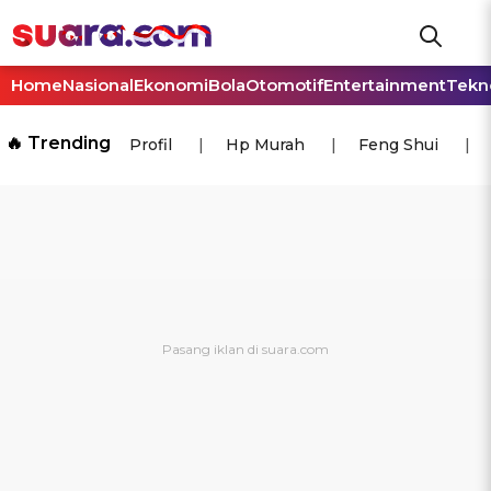
Home
Nasional
Ekonomi
Bola
Otomotif
Entertainment
Tekn
🔥 Trending
Profil
Hp Murah
Feng Shui