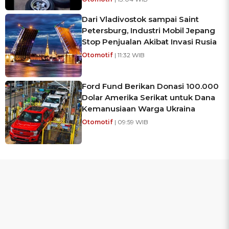
Dari Vladivostok sampai Saint
Petersburg, Industri Mobil Jepang
Stop Penjualan Akibat Invasi Rusia
Otomotif
| 11:32 WIB
Ford Fund Berikan Donasi 100.000
Dolar Amerika Serikat untuk Dana
Kemanusiaan Warga Ukraina
Otomotif
| 09:59 WIB