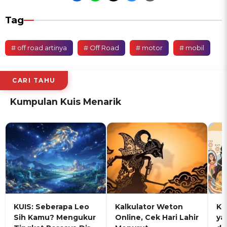
Tag
# off road artinya
# Off Road
# motor
# mobil
CARI TAHU
Kumpulan Kuis Menarik
KUIS: Seberapa Leo
Kalkulator Weton
KU
Sih Kamu? Mengukur
Online, Cek Hari Lahir
ya