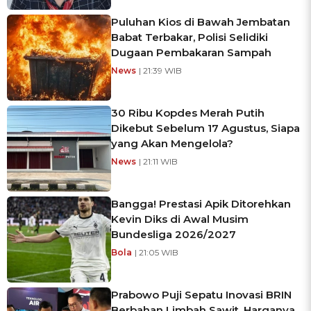
Puluhan Kios di Bawah Jembatan
Babat Terbakar, Polisi Selidiki
Dugaan Pembakaran Sampah
News
| 21:39 WIB
30 Ribu Kopdes Merah Putih
Dikebut Sebelum 17 Agustus, Siapa
yang Akan Mengelola?
News
| 21:11 WIB
Bangga! Prestasi Apik Ditorehkan
Kevin Diks di Awal Musim
Bundesliga 2026/2027
Bola
| 21:05 WIB
Prabowo Puji Sepatu Inovasi BRIN
Berbahan Limbah Sawit, Harganya