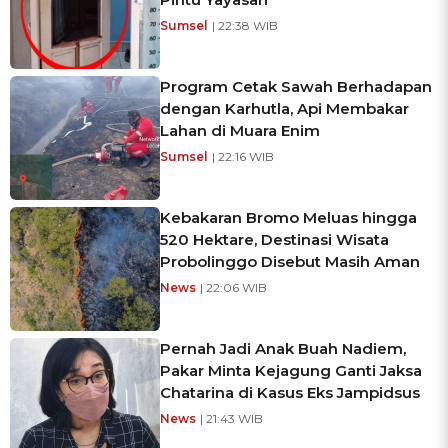
Sumsel
| 22:38 WIB
Program Cetak Sawah Berhadapan
dengan Karhutla, Api Membakar
Lahan di Muara Enim
Sumsel
| 22:16 WIB
Kebakaran Bromo Meluas hingga
520 Hektare, Destinasi Wisata
Probolinggo Disebut Masih Aman
News
| 22:06 WIB
Pernah Jadi Anak Buah Nadiem,
Pakar Minta Kejagung Ganti Jaksa
Chatarina di Kasus Eks Jampidsus
News
| 21:43 WIB