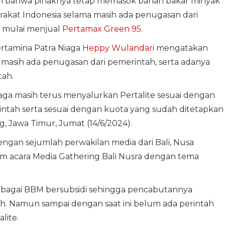
 bahwa pihaknya tetap memasok bahan bakar minyak
akat Indonesia selama masih ada penugasan dari
 mulai menjual
Pertamax Green 95
.
rtamina Patra Niaga
Heppy Wulandari
mengatakan
a masih ada penugasan dari pemerintah, serta adanya
tah.
aga masih terus menyalurkan Pertalite sesuai dengan
ntah serta sesuai dengan kuota yang sudah ditetapkan
, Jawa Timur, Jumat (14/6/2024).
engan sejumlah perwakilan media dari Bali, Nusa
m acara Media Gathering Bali Nusra dengan tema
bagai BBM bersubsidi sehingga pencabutannya
. Namun sampai dengan saat ini belum ada perintah
lite.