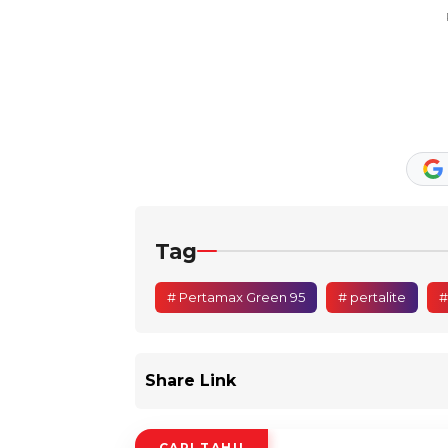
Tag
# Pertamax Green 95
# pertalite
#
Share Link
CARI TAHU