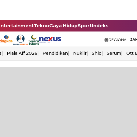
Entertainment
Tekno
Gaya Hidup
Sport
Indeks
REGIONAL:
JA
s
Piala Aff 2026
Pendidikan
Nuklir
Shio
Serum
Ott 