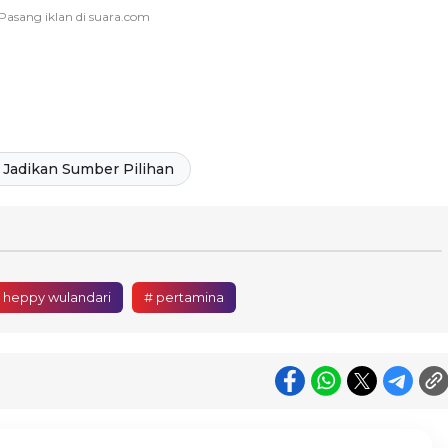
Jadikan Sumber Pilihan
 heppy wulandari
# pertamina