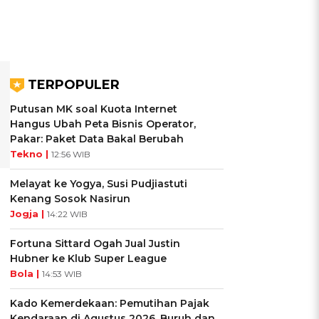
TERPOPULER
Putusan MK soal Kuota Internet
Hangus Ubah Peta Bisnis Operator,
Pakar: Paket Data Bakal Berubah
Tekno |
12:56 WIB
Melayat ke Yogya, Susi Pudjiastuti
Kenang Sosok Nasirun
Jogja |
14:22 WIB
Fortuna Sittard Ogah Jual Justin
Hubner ke Klub Super League
Bola |
14:53 WIB
Kado Kemerdekaan: Pemutihan Pajak
Kendaraan di Agustus 2026, Buruh dan