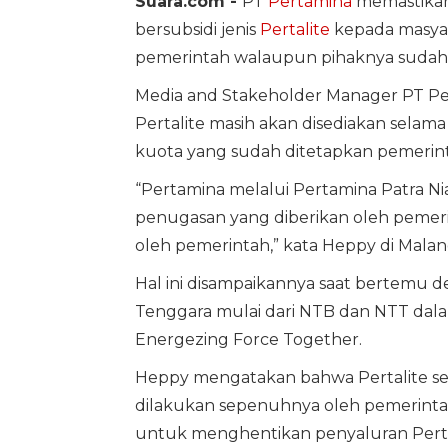
Suara.com -
PT
Pertamina
memastikan
bersubsidi jenis
Pertalite
kepada masyar
pemerintah walaupun pihaknya sudah
Media and Stakeholder Manager PT Pe
Pertalite masih akan disediakan selam
kuota yang sudah ditetapkan pemerin
“Pertamina melalui Pertamina Patra Ni
penugasan yang diberikan oleh pemeri
oleh pemerintah,” kata Heppy di Malang
Hal ini disampaikannya saat bertemu d
Tenggara mulai dari NTB dan NTT dala
Energezing Force Together.
Heppy mengatakan bahwa Pertalite se
dilakukan sepenuhnya oleh pemerintah
untuk menghentikan penyaluran Perta