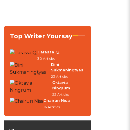
Top Writer Yoursay
Tarassa Q.
30 Articles
Dini
Sukmaningtyas
23 Articles
Oktavia
Ningrum
22 Articles
Chairun Nisa
16 Articles