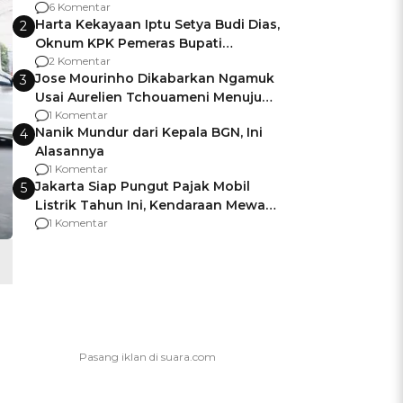
Gagalnya Negara Jamin Keamanan
6 Komentar
Harta Kekayaan Iptu Setya Budi Dias,
2
Oknum KPK Pemeras Bupati
Pemalang
2 Komentar
Jose Mourinho Dikabarkan Ngamuk
3
Usai Aurelien Tchouameni Menuju
Manchester United
1 Komentar
Nanik Mundur dari Kepala BGN, Ini
4
Alasannya
1 Komentar
Jakarta Siap Pungut Pajak Mobil
5
Listrik Tahun Ini, Kendaraan Mewah
Kena hingga 75% PKB
1 Komentar