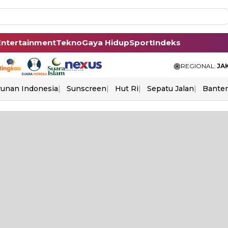
Entertainment
Tekno
Gaya Hidup
Sport
Indeks
REGIONAL:
JA
unan Indonesia
Sunscreen
Hut Ri
Sepatu Jalan
Bante