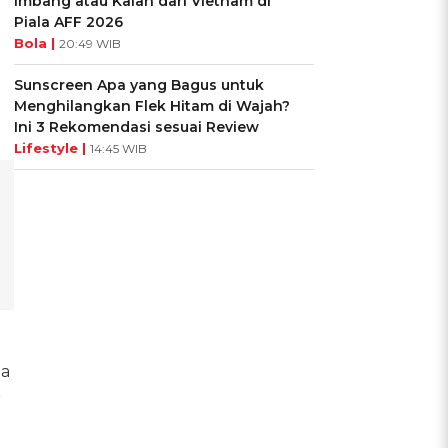
Imbang atau Kalah dari Vietnam di
Piala AFF 2026
Bola |
20:49 WIB
Sunscreen Apa yang Bagus untuk
Menghilangkan Flek Hitam di Wajah?
Ini 3 Rekomendasi sesuai Review
Lifestyle |
14:45 WIB
na
r