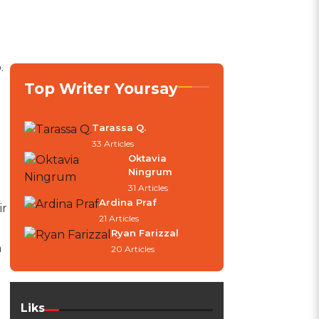
.
Top Writer Yoursay
Tarassa Q.
33 Articles
Oktavia
Ningrum
31 Articles
Ardina Praf
ir
21 Articles
Ryan Farizzal
n
20 Articles
Liks