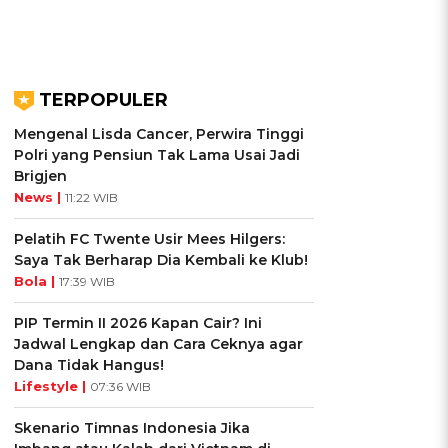
TERPOPULER
Mengenal Lisda Cancer, Perwira Tinggi
Polri yang Pensiun Tak Lama Usai Jadi
Brigjen
News |
11:22 WIB
Pelatih FC Twente Usir Mees Hilgers:
Saya Tak Berharap Dia Kembali ke Klub!
Bola |
17:39 WIB
PIP Termin II 2026 Kapan Cair? Ini
Jadwal Lengkap dan Cara Ceknya agar
Dana Tidak Hangus!
Lifestyle |
07:36 WIB
Skenario Timnas Indonesia Jika