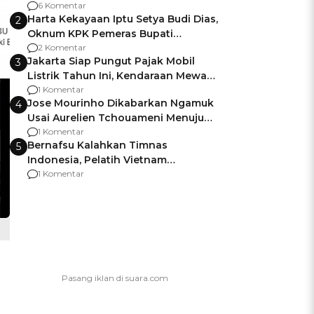
Gagalnya Negara Jamin Keamanan
6 Komentar
Harta Kekayaan Iptu Setya Budi Dias,
2
Oknum KPK Pemeras Bupati
Pemalang
2 Komentar
Jakarta Siap Pungut Pajak Mobil
3
Listrik Tahun Ini, Kendaraan Mewah
Kena hingga 75% PKB
1 Komentar
Jose Mourinho Dikabarkan Ngamuk
4
Usai Aurelien Tchouameni Menuju
Manchester United
1 Komentar
Bernafsu Kalahkan Timnas
5
Indonesia, Pelatih Vietnam
Berencana Pakai Jimat di Pakansari
1 Komentar