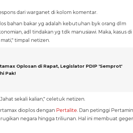
spons dari warganet di kolom komentar.
oplos bahan bakar yg adalah kebutuhan byk orang dlm
onomian, adl tindakan yg tdk manusiawi. Maka, kasus di
ati," timpal netizen.
amax Oplosan di Rapat, Legislator PDIP 'Semprot'
hi Pak!
 Jahat sekali kalian," celetuk netizen.
rtamax dioplos dengan
Pertalite
. Dan petinggi Pertami
ugikan negara hingga triliunan. Hal ini membuat gege