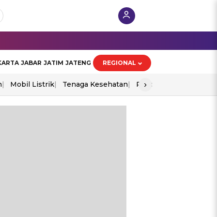
KARTA
JABAR
JATIM
JATENG
REGIONAL
›
n
Mobil Listrik
Tenaga Kesehatan
Piala Aff 2026
Ekono