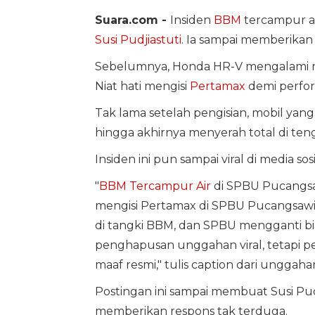
Suara.com -
Insiden
BBM
tercampur a
Susi Pudjiastuti
. Ia sampai memberikan 
Sebelumnya, Honda HR-V mengalami nas
Niat hati mengisi
Pertamax
demi perfor
Tak lama setelah pengisian, mobil yang
hingga akhirnya menyerah total di teng
Insiden ini pun sampai viral di media s
"
BBM Tercampur Air
di SPBU Pucangsaw
mengisi Pertamax di SPBU Pucangsawit
di tangki BBM, dan SPBU mengganti bi
penghapusan unggahan viral, tetapi pe
maaf resmi," tulis caption dari unggaha
Postingan ini sampai membuat Susi Pudji
memberikan respons tak terduga.