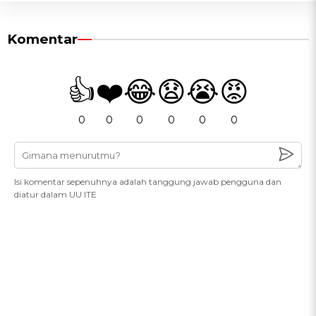
Komentar
👍
❤️
😂
😧
😭
😡
0
0
0
0
0
0
Isi komentar sepenuhnya adalah tanggung jawab pengguna dan
diatur dalam UU ITE