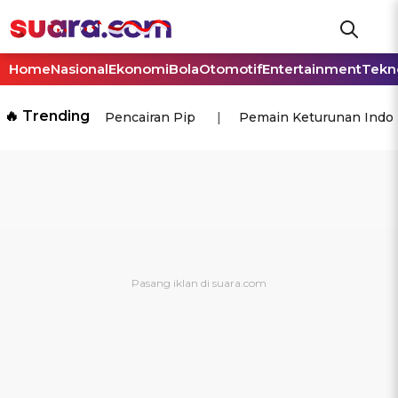
Home
Nasional
Ekonomi
Bola
Otomotif
Entertainment
Tekn
🔥 Trending
Pencairan Pip
Pemain Keturunan Indo