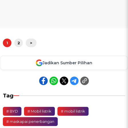
1
2
>
Jadikan Sumber Pilihan
Tag
# BYD
# Mobil listrik
# mobil listrik
# maskapai penerbangan