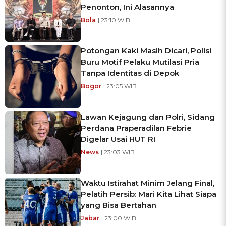
Penonton, Ini Alasannya
Bola
| 23:10 WIB
Potongan Kaki Masih Dicari, Polisi
Buru Motif Pelaku Mutilasi Pria
Tanpa Identitas di Depok
Bogor
| 23:05 WIB
Lawan Kejagung dan Polri, Sidang
Perdana Praperadilan Febrie
Digelar Usai HUT RI
News
| 23:03 WIB
Waktu Istirahat Minim Jelang Final,
Pelatih Persib: Mari Kita Lihat Siapa
yang Bisa Bertahan
Jabar
| 23:00 WIB