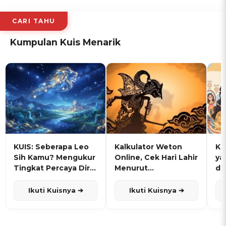
CARI TAHU
Kumpulan Kuis Menarik
KUIS: Seberapa Leo
Kalkulator Weton
KU
Sih Kamu? Mengukur
Online, Cek Hari Lahir
ya
Tingkat Percaya Diri
Menurut
de
dan Karisma
Penanggalan Jawa
Ikuti Kuisnya ➔
Ikuti Kuisnya ➔