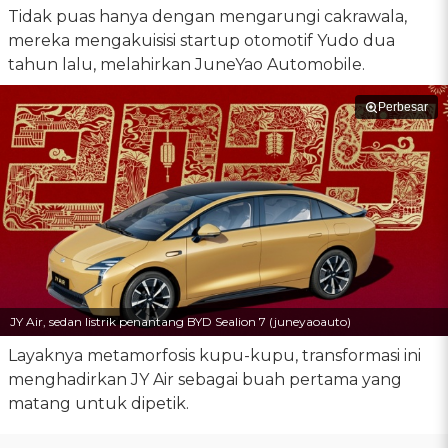
Tidak puas hanya dengan mengarungi cakrawala,
mereka mengakuisisi startup otomotif Yudo dua
tahun lalu, melahirkan JuneYao Automobile.
Perbesar
JY Air, sedan listrik penantang BYD Sealion 7 (juneyaoauto)
Layaknya metamorfosis kupu-kupu, transformasi ini
menghadirkan JY Air sebagai buah pertama yang
matang untuk dipetik.