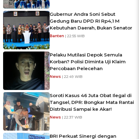
Gubernur Andra Soni Sebut
Gedung Baru DPD RI Rp4,1 M
Kebutuhan Daerah, Bukan Senator
Banten
| 22:55 WIB
Pelaku Mutilasi Depok Semula
Korban? Polisi Diminta Uji Klaim
Percobaan Pelecehan
News
| 22:49 WIB
Soroti Kasus 46 Juta Obat Ilegal di
Tangsel, DPR: Bongkar Mata Rantai
Distribusi Sampai ke Akar!
News
| 22:37 WIB
BRI Perkuat Sinergi dengan