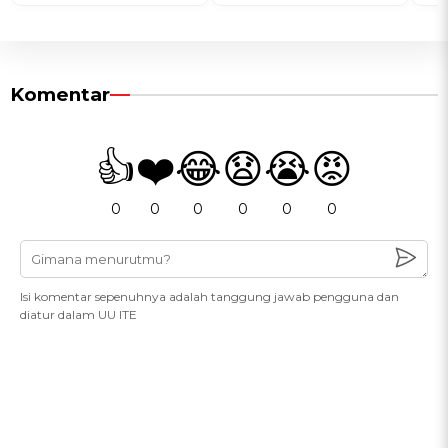
Komentar
👍
❤️
😂
😧
😭
😡
0
0
0
0
0
0
Isi komentar sepenuhnya adalah tanggung jawab pengguna dan
diatur dalam UU ITE