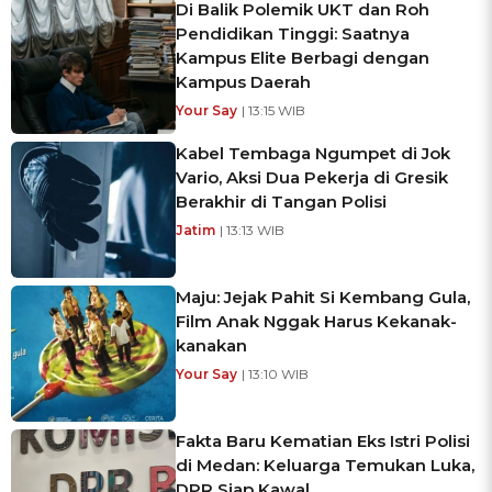
Di Balik Polemik UKT dan Roh
Pendidikan Tinggi: Saatnya
Kampus Elite Berbagi dengan
Kampus Daerah
Your Say
| 13:15 WIB
Kabel Tembaga Ngumpet di Jok
Vario, Aksi Dua Pekerja di Gresik
Berakhir di Tangan Polisi
Jatim
| 13:13 WIB
Maju: Jejak Pahit Si Kembang Gula,
Film Anak Nggak Harus Kekanak-
kanakan
Your Say
| 13:10 WIB
Fakta Baru Kematian Eks Istri Polisi
di Medan: Keluarga Temukan Luka,
DPR Siap Kawal