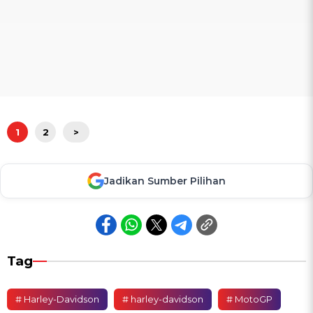
1
2
>
Jadikan Sumber Pilihan
Tag
# Harley-Davidson
# harley-davidson
# MotoGP