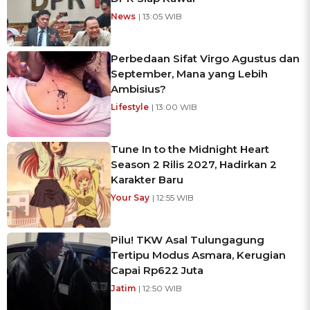
News
| 13:05 WIB
Perbedaan Sifat Virgo Agustus dan
September, Mana yang Lebih
Ambisius?
Lifestyle
| 13:00 WIB
Tune In to the Midnight Heart
Season 2 Rilis 2027, Hadirkan 2
Karakter Baru
Your Say
| 12:55 WIB
Pilu! TKW Asal Tulungagung
Tertipu Modus Asmara, Kerugian
Capai Rp622 Juta
Jatim
| 12:50 WIB