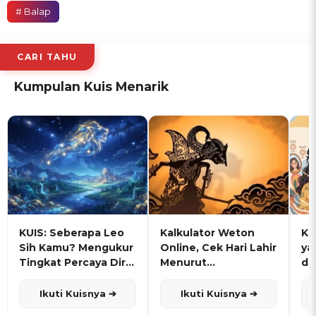
# Balap
CARI TAHU
Kumpulan Kuis Menarik
KUIS: Seberapa Leo
Kalkulator Weton
KU
Sih Kamu? Mengukur
Online, Cek Hari Lahir
ya
Tingkat Percaya Diri
Menurut
de
dan Karisma
Penanggalan Jawa
Ikuti Kuisnya ➔
Ikuti Kuisnya ➔