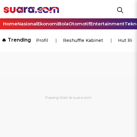
Home
Nasional
Ekonomi
Bola
Otomotif
Entertainment
Tekn
🔥 Trending
Profil
Reshuffle Kabinet
Hut Ri