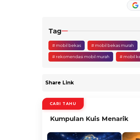
Tag
# mobil bekas
# mobil bekas murah
# rekomendasi mobil murah
# mobil k
Share Link
CARI TAHU
Kumpulan Kuis Menarik