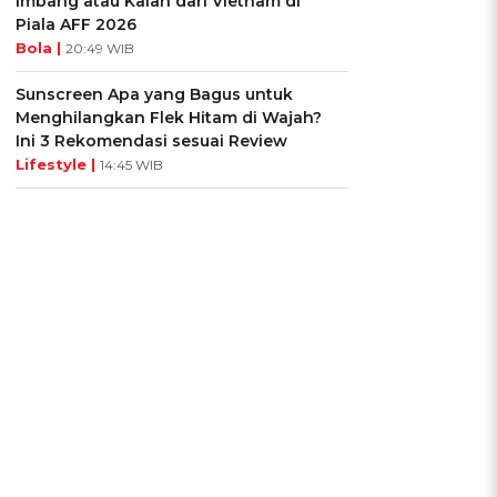
Imbang atau Kalah dari Vietnam di
Piala AFF 2026
Bola |
20:49 WIB
Sunscreen Apa yang Bagus untuk
Menghilangkan Flek Hitam di Wajah?
Ini 3 Rekomendasi sesuai Review
Lifestyle |
14:45 WIB