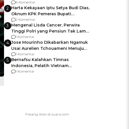
Gagalnya Negara Jamin Keamanan
6 Komentar
Harta Kekayaan Iptu Setya Budi Dias,
2
Oknum KPK Pemeras Bupati
Pemalang
2 Komentar
Mengenal Lisda Cancer, Perwira
3
Tinggi Polri yang Pensiun Tak Lama
Usai Jadi Brigjen
1 Komentar
Jose Mourinho Dikabarkan Ngamuk
4
Usai Aurelien Tchouameni Menuju
Manchester United
1 Komentar
Bernafsu Kalahkan Timnas
5
Indonesia, Pelatih Vietnam
Berencana Pakai Jimat di Pakansari
1 Komentar