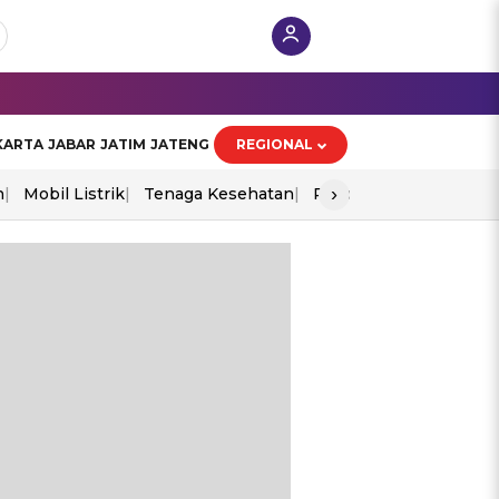
KARTA
JABAR
JATIM
JATENG
REGIONAL
›
n
Mobil Listrik
Tenaga Kesehatan
Piala Aff 2026
Ekono