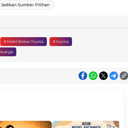
Jadikan Sumber Pilihan
# Mobil Bekas Toyota
# toyota
eluarga