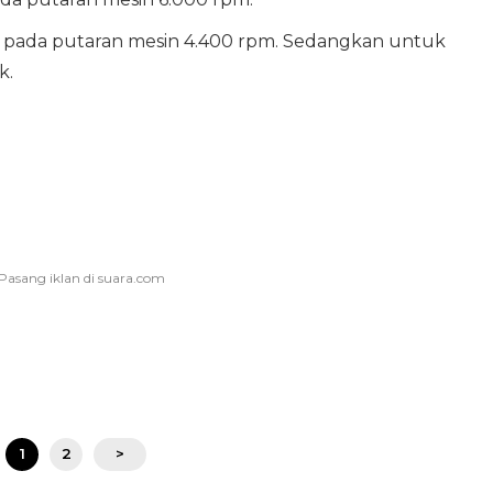
m pada putaran mesin 4.400 rpm. Sedangkan untuk
k.
1
2
>