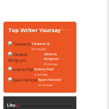
Top Writer Yoursay
Tarassa Q.
33 Articles
Oktavia
Ningrum
31 Articles
Ardina Praf
21 Articles
Ryan Farizzal
20 Articles
Liks