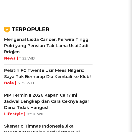
TERPOPULER
Mengenal Lisda Cancer, Perwira Tinggi
Polri yang Pensiun Tak Lama Usai Jadi
Brigjen
News |
11:22 WIB
Pelatih FC Twente Usir Mees Hilgers:
Saya Tak Berharap Dia Kembali ke Klub!
Bola |
17:39 WIB
PIP Termin II 2026 Kapan Cair? Ini
Jadwal Lengkap dan Cara Ceknya agar
Dana Tidak Hangus!
Lifestyle |
07:36 WIB
Skenario Timnas Indonesia Jika