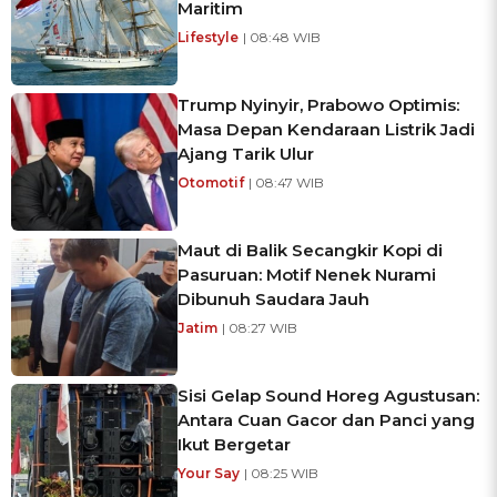
Maritim
Lifestyle
| 08:48 WIB
Trump Nyinyir, Prabowo Optimis:
Masa Depan Kendaraan Listrik Jadi
Ajang Tarik Ulur
Otomotif
| 08:47 WIB
Maut di Balik Secangkir Kopi di
Pasuruan: Motif Nenek Nurami
Dibunuh Saudara Jauh
Jatim
| 08:27 WIB
Sisi Gelap Sound Horeg Agustusan:
Antara Cuan Gacor dan Panci yang
Ikut Bergetar
Your Say
| 08:25 WIB