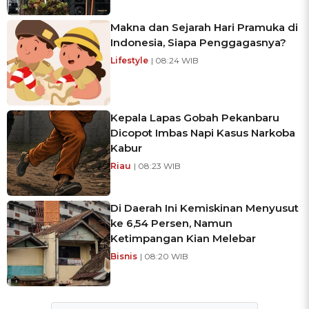
Makna dan Sejarah Hari Pramuka di
Indonesia, Siapa Penggagasnya?
Lifestyle
| 08:24 WIB
Kepala Lapas Gobah Pekanbaru
Dicopot Imbas Napi Kasus Narkoba
Kabur
Riau
| 08:23 WIB
Di Daerah Ini Kemiskinan Menyusut
ke 6,54 Persen, Namun
Ketimpangan Kian Melebar
Bisnis
| 08:20 WIB