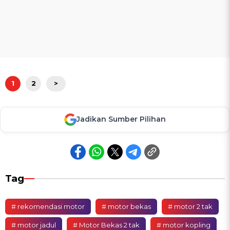
1
2
>
Jadikan Sumber Pilihan
Tag
# rekomendasi motor
# motor bekas
# motor 2 tak
# motor jadul
# Motor Bekas 2 tak
# motor kopling