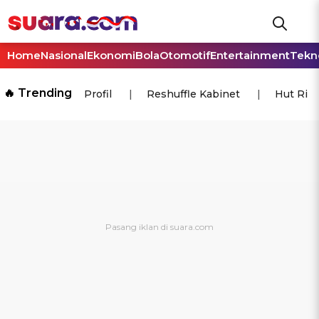
Home
Nasional
Ekonomi
Bola
Otomotif
Entertainment
Tekn
🔥 Trending
Profil
Reshuffle Kabinet
Hut Ri