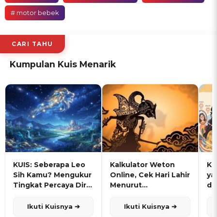
# motor bebek
CARI TAHU
Kumpulan Kuis Menarik
KUIS: Seberapa Leo
Kalkulator Weton
KU
Sih Kamu? Mengukur
Online, Cek Hari Lahir
ya
Tingkat Percaya Diri
Menurut
de
dan Karisma
Penanggalan Jawa
Ikuti Kuisnya ➔
Ikuti Kuisnya ➔