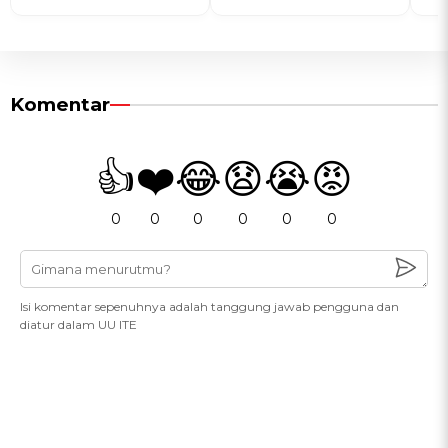
Komentar
👍
❤️
😂
😧
😭
😡
0
0
0
0
0
0
Isi komentar sepenuhnya adalah tanggung jawab pengguna dan
diatur dalam UU ITE